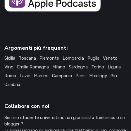
Argomenti più frequenti
Sicilia
Toscana
Piemonte
Lombardia
Puglia
Veneto
Vino
Emilia Romagna
Milano
Sardegna
Torino
Liguria
Roma
Lazio
Marche
Campania
Pane
Mixology
Gin
Calabria
Collabora con noi
Sei uno studente universitario, un giornalista freelance, o un
blogger ?
Ti appassionano gli argomenti che trattiamo o vuoi proporre