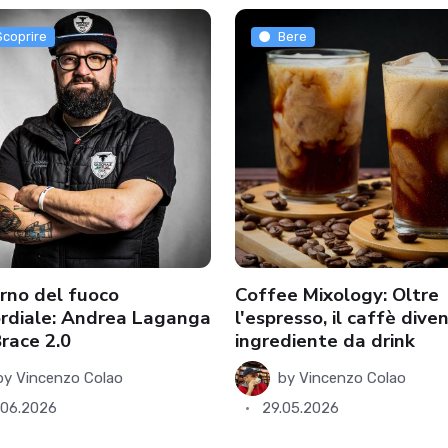
Scoprire
Bere
torno del fuoco
Coffee Mixology: Oltre
rdiale: Andrea Laganga
l'espresso, il caffè dive
Brace 2.0
ingrediente da drink
by
Vincenzo Colao
by
Vincenzo Colao
.06.2026
29.05.2026