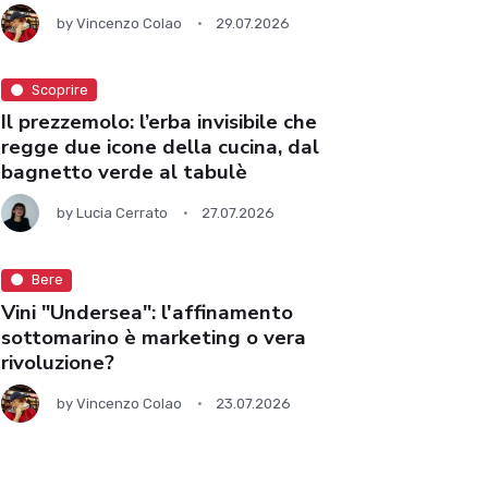
by
Vincenzo Colao
29.07.2026
Scoprire
Il prezzemolo: l’erba invisibile che
regge due icone della cucina, dal
bagnetto verde al tabulè
by
Lucia Cerrato
27.07.2026
Bere
Vini "Undersea": l'affinamento
sottomarino è marketing o vera
rivoluzione?
by
Vincenzo Colao
23.07.2026