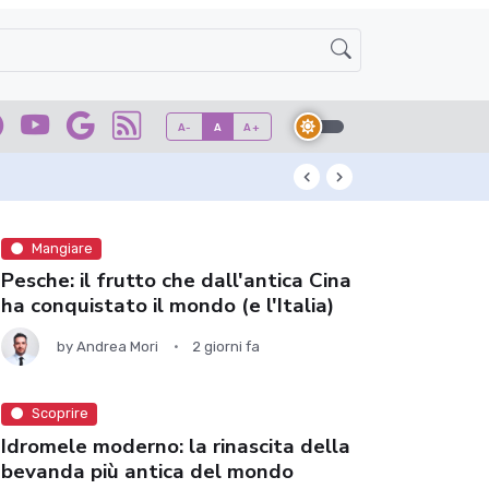
A-
A
A+
Kuzu: l'antico ad
Mangiare
Pesche: il frutto che dall'antica Cina
ha conquistato il mondo (e l'Italia)
by
Andrea Mori
2 giorni fa
Scoprire
Idromele moderno: la rinascita della
bevanda più antica del mondo