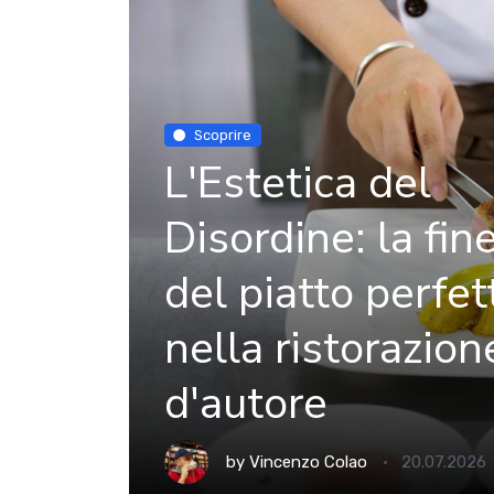
Scoprire
L'Estetica del
Disordine: la fin
del piatto perfet
nella ristorazion
d'autore
by
Vincenzo Colao
20.07.2026