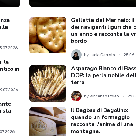
anza
Galletta del Marinaio: i
ella
dei naviganti liguri che 
un anno e racconta la vi
bordo
3.07.2026
by
Lucia Cerrato
25.06
: la
Asparago Bianco di Bas
ntico in
DOP: la perla nobile del
terra
9.07.2026
by
Vincenzo Colao
22.
sante
Il Bagòss di Bagolino:
ista
quando un formaggio
racconta l'anima di una
montagna.
.07.2026