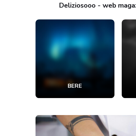
Deliziosooo - web magazi
RE
BERE