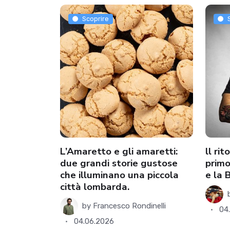
Scoprire
e
L’Amaretto e gli amaretti:
ll ri
conta la
due grandi storie gustose
primo
arche
che illuminano una piccola
e la 
città lombarda.
by
Francesco Rondinelli
04
04.06.2026