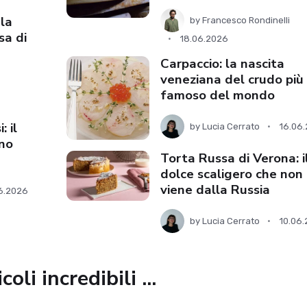
la
by
Francesco Rondinelli
sa di
18.06.2026
Carpaccio: la nascita
veneziana del crudo più
famoso del mondo
: il
by
Lucia Cerrato
16.06
ano
Torta Russa di Verona: i
dolce scaligero che non
viene dalla Russia
6.2026
by
Lucia Cerrato
10.06
oli incredibili ...