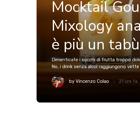
Mocktail Gou
Mixology ana
è più un tabù
Dimenticate i succhi di frutta troppo dol
No, i drink senza alcol raggiungono vette 
by
Vincenzo Colao
21 ore fa