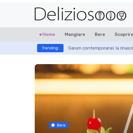
Home
Mangiare
Bere
Scoprir
Garum contemporanei: la rinasci
Trending:
Bere