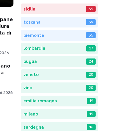
sicilia
39
l pane
toscana
39
dura
ta di
piemonte
35
lombardia
27
.2026
puglia
24
sano
la
veneto
20
vino
20
06.2026
emilia romagna
19
milano
19
sardegna
16