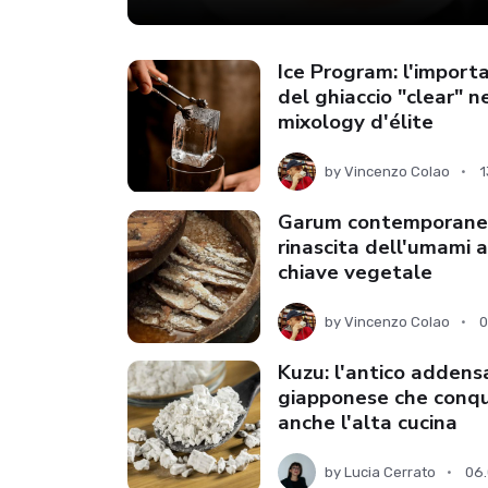
Ice Program: l'import
del ghiaccio "clear" n
mixology d'élite
by
Vincenzo Colao
1
Garum contemporanei
rinascita dell'umami a
chiave vegetale
by
Vincenzo Colao
0
Kuzu: l'antico adden
giapponese che conqu
anche l'alta cucina
by
Lucia Cerrato
06