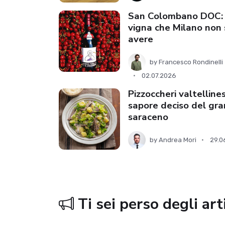
San Colombano DOC: 
vigna che Milano non 
avere
by
Francesco Rondinelli
02.07.2026
Pizzoccheri valtellinesi
sapore deciso del gr
saraceno
by
Andrea Mori
29.0
Ti sei perso degli artic