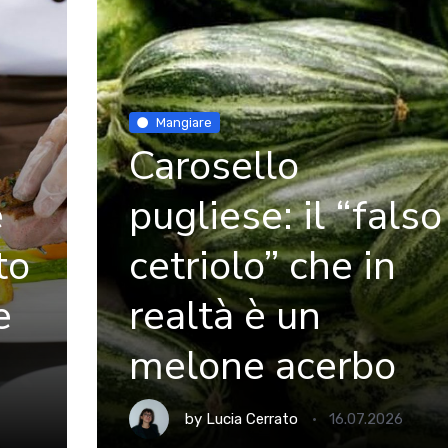
Mangiare
Carosello
e
pugliese: il “falso
to
cetriolo” che in
e
realtà è un
melone acerbo
by
Lucia Cerrato
16.07.2026