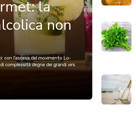
rmet: la
lcolica non
ci: con l'ascesa del movimento Lo-
di complessità degne dei grandi vini.