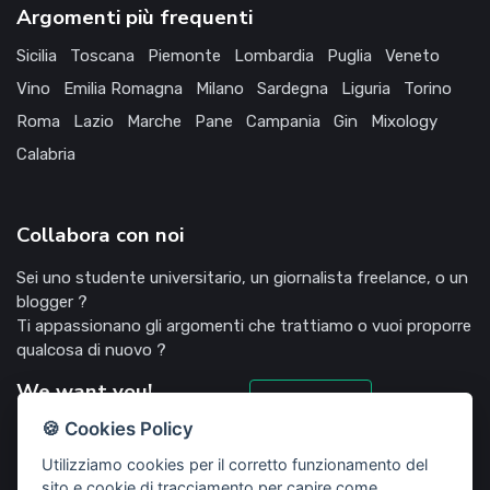
Argomenti più frequenti
Sicilia
Toscana
Piemonte
Lombardia
Puglia
Veneto
Vino
Emilia Romagna
Milano
Sardegna
Liguria
Torino
Roma
Lazio
Marche
Pane
Campania
Gin
Mixology
Calabria
Collabora con noi
Sei uno studente universitario, un giornalista freelance, o un
blogger ?
Ti appassionano gli argomenti che trattiamo o vuoi proporre
qualcosa di nuovo ?
We want you!
Candidati
🍪 Cookies Policy
Utilizziamo cookies per il corretto funzionamento del
sito e cookie di tracciamento per capire come