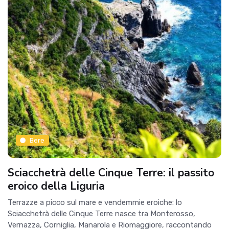
Bere
Sciacchetrà delle Cinque Terre: il passito
eroico della Liguria
Terrazze a picco sul mare e vendemmie eroiche: lo
Sciacchetrà delle Cinque Terre nasce tra Monterosso,
Vernazza, Corniglia, Manarola e Riomaggiore, raccontando