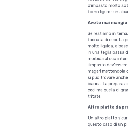
d’impasto molto sott
forno ligure e in alcu
Avete mai mangiat
Se restiamo in tema, 
farinata di ceci. La
molto liquida, a base
in una teglia bassa 
morbida al suo intern
l’impasto dev’essere
magari mettendola de
si può trovare anche
bianca. La preparazio
ceci ma quella di g
tritate.
Altro piatto da pr
Un altro piatto sicur
questo caso di un pia