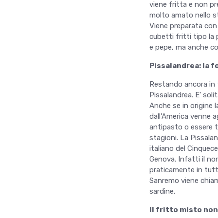
viene fritta e non pr
molto amato nello st
Viene preparata con 
cubetti fritti tipo 
e pepe, ma anche con
Pissalandrea: la f
Restando ancora in t
Pissalandrea. E' soli
Anche se in origine 
dall'America venne a
antipasto o essere t
stagioni. La Pissala
italiano del Cinquece
Genova. Infatti il no
praticamente in tutta
Sanremo viene chiam
sardine.
Il fritto misto no