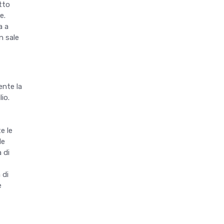
atto
e.
a a
n sale
ente la
io.
e le
le
 di
 di
e