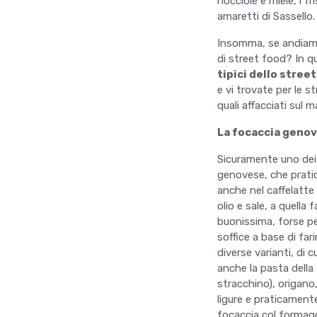
nocciole e miele, i fr
amaretti di Sassello.
Insomma, se andiamo i
di street food? In 
tipici dello stree
e vi trovate per le s
quali affacciati sul m
La focaccia genov
Sicuramente uno dei p
genovese, che pratica
anche nel caffelatte 
olio e sale, a quella 
buonissima, forse per
soffice a base di far
diverse varianti, di c
anche la pasta dell
stracchino), origano
ligure e praticamente
focaccia col formagg