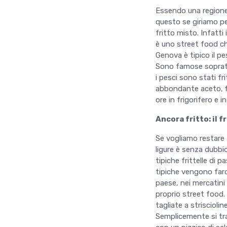
Essendo una regione d
questo se giriamo pe
fritto misto. Infatti
è uno street food ch
Genova è tipico il pe
Sono famose sopratt
i pesci sono stati f
abbondante aceto, fi
ore in frigorifero e
Ancora fritto: il f
Se vogliamo restare 
ligure è senza dubbio
tipiche frittelle di p
tipiche vengono farc
paese, nei mercatini 
proprio street food.
tagliate a strisciolin
Semplicemente si trat