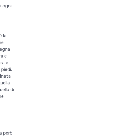
i ogni
è la
he
 legna
ra e
ura e
piedi,
rinata
uella
ella di
he
ua però