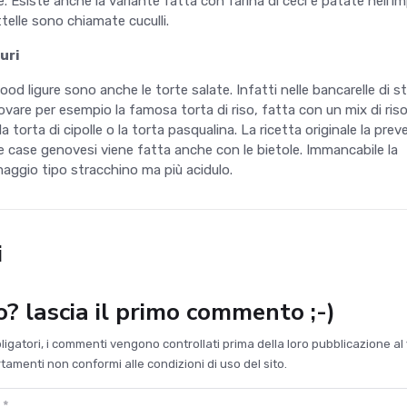
e. Esiste anche la variante fatta con farina di ceci e patate nell'i
ttelle sono chiamate cuculli.
uri
ood ligure sono anche le torte salate. Infatti nelle bancarelle di s
are per esempio la famosa torta di riso, fatta con un mix di ris
 torta di cipolle o la torta pasqualina. La ricetta originale la prev
lle case genovesi viene fatta anche con le bietole. Immancabile la
aggio tipo stracchino ma più acidulo.
i
to? lascia il primo commento ;-)
bligatori, i commenti vengono controllati prima della loro pubblicazione al 
amenti non conformi alle condizioni di uso del sito.