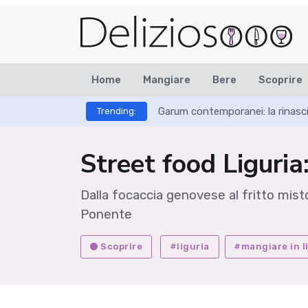
Home
Mangiare
Bere
Scoprire
Garum contemporanei: la rinasci
Trending:
Street food Liguria
Dalla focaccia genovese al fritto mist
Ponente
Scoprire
#liguria
#mangiare in l