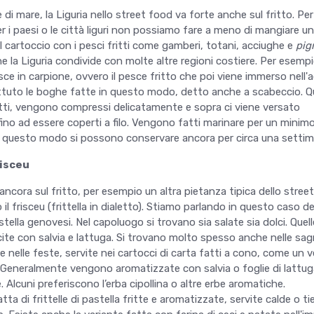
i mare, la Liguria nello street food va forte anche sul fritto. Per
r i paesi o le città liguri non possiamo fare a meno di mangiare u
 il cartoccio con i pesci fritti come gamberi, totani, acciughe e
pig
e la Liguria condivide con molte altre regioni costiere. Per esempi
sce in carpione, ovvero il pesce fritto che poi viene immerso nell'
uto le boghe fatte in questo modo, detto anche a scabeccio. 
ritti, vengono compressi delicatamente e sopra ci viene versato
no ad essere coperti a filo. Vengono fatti marinare per un minimo
 in questo modo si possono conservare ancora per circa una setti
risceu
ancora sul fritto, per esempio un altra pietanza tipica dello stree
 il frisceu (frittella in dialetto). Stiamo parlando in questo caso de
astella genovesi. Nel capoluogo si trovano sia salate sia dolci. Quell
ite con salvia e lattuga. Si trovano molto spesso anche nelle sagr
e nelle feste, servite nei cartocci di carta fatti a cono, come un v
 Generalmente vengono aromatizzate con salvia o foglie di lattug
e. Alcuni preferiscono l’erba cipollina o altre erbe aromatiche.
ta di frittelle di pastella fritte e aromatizzate, servite calde o ti