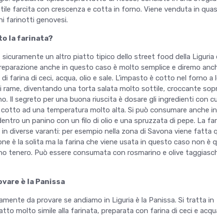
ile farcita con crescenza e cotta in forno. Viene venduta in quas
ni farinotti genovesi.
o la farinata?
sicuramente un altro piatto tipico dello street food della Liguria 
 preparazione anche in questo caso è molto semplice e diremo anc
 di farina di ceci, acqua, olio e sale. L’impasto è cotto nel forno a
di rame, diventando una torta salata molto sottile, croccante sop
o. Il segreto per una buona riuscita è dosare gli ingredienti con c
 cotto ad una temperatura molto alta. Si può consumare anche in 
ntro un panino con un filo di olio e una spruzzata di pepe. La fa
 in diverse varanti: per esempio nella zona di Savona viene fatta q
ne è la solita ma la farina che viene usata in questo caso non è qu
rano tenero. Può essere consumata con rosmarino e olive taggiasc
ovare è la Panissa
amente da provare se andiamo in Liguria è la Panissa. Si tratta in
tto molto simile alla farinata, preparata con farina di ceci e acq