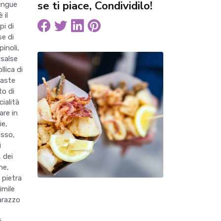
se ti piace, Condividilo!
tingue
 il
pi di
se di
pinoli,
 salse
llica di
paste
to di
cialità
are in
ie,
isso,
i
, dei
ne,
 pietra
imile
barazzo