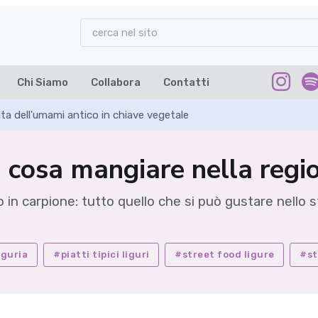
Chi Siamo
Collabora
Contatti
ta dell'umami antico in chiave vegetale
: cosa mangiare nella regi
o in carpione: tutto quello che si può gustare nello 
iguria
#piatti tipici liguri
#street food ligure
#st