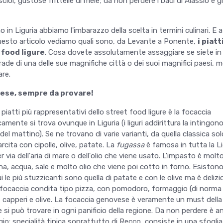
iscioi, gustose frittelle di mele; da non perdere i baci di Alassio e gl
n Liguria abbiamo l'imbarazzo della scelta in termini culinari. E a 
questo articolo vediamo quali sono, da Levante a Ponente,
i piatt
t food ligure
. Cosa dovete assolutamente assaggiare se siete in 
trade di una delle sue magnifiche città o dei suoi magnifici paesi, mo
are.
ese, sempre da provare!
iatti più rappresentativi dello street food ligure è la focaccia
mente si trova ovunque in Liguria (i liguri addirittura la intingon
del mattino). Se ne trovano di varie varianti, da quella classica so
farcita con cipolle, olive, patate. La
fugassa
è famosa in tutta la Li
 via dell'aria di mare o dell'olio che viene usato. L'impasto è molt
ina, acqua, sale e molto olio che viene poi cotto in forno. Esiston
ui le più stuzzicanti sono quella di patate e con le olive ma è delizi
a focaccia condita tipo pizza, con pomodoro, formaggio (di norma
, capperi e olive. La focaccia genovese è veramente un must della
 si può trovare in ogni panificio della regione. Da non perdere è a
io: specialità tipica soprattutto di Recco, consiste in una sfoglia