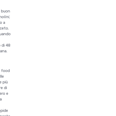
n buon
nolini
,
o a
aceto.
Quando
 di 48
mana.
t food
lle
e più
e di
ero e
a
epide