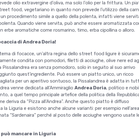
evede olio extravergine d'oliva, ma solo l'olio per la frittura. Un pi
reet food, vegetariano in quanto non prevede l'utilizzo della carn
un procedimento simile a quello della polenta, infatti viene servit
la polenta. Quando viene servita, può anche essere aromatizzata co
 erbe aromatiche come rosmarino, timo, erba cipollina o alloro.
ocaccia di Andrea Doria!
ema di focacce, un'altra regina dello street food ligure è sicuram
tamente condita con pomodori, filetti di acciughe, olive nere ed agl
la Pissalandrea era senza pomodoro, solo in seguito al suo arrivo
ggiunto quest'ingrediente. Può essere un piatto unico, un ricco
agliata per un aperitivo sontuoso, la Pissalandrea è adatta in tutt
ndrea venne dedicata all’Ammiraglio
Andrea Doria
, politico e nobi
nto, a quel tempo principale artefice della politica della Repubblica
me deriva da “Pizza all'Andrea”. Anche questo piatto è diffuso
 la Liguria e esistono anche alcune varianti: per esempio nell'area
ata “Sardenaira” perché al posto delle acciughe vengono usate l
n può mancare in Liguria