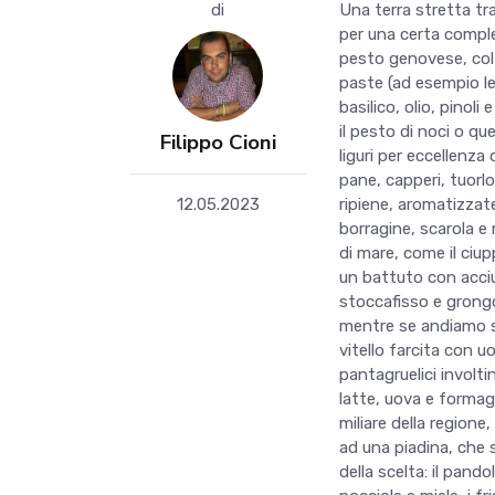
di
Una terra stretta tra
per una certa comple
pesto genovese, col q
paste (ad esempio le 
basilico, olio, pinoli
il pesto di noci o que
Filippo Cioni
liguri per eccellenza
pane, capperi, tuorl
12.05.2023
ripiene, aromatizzat
borragine, scarola e 
di mare, come il ciup
un battuto con acciu
stoccafisso e grongo
mentre se andiamo s
vitello farcita con u
pantagruelici involtin
latte, uova e formag
miliare della regione
ad una piadina, che s
della scelta: il pand