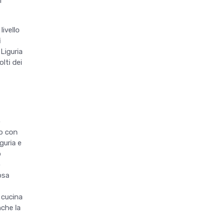
i
livello
i
Liguria
lti dei
o
lo con
guria e
o
o
osa
 cucina
nche la