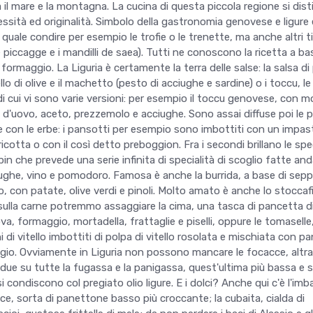
 il mare e la montagna. La cucina di questa piccola regione si dis
ssità ed originalità. Simbolo della gastronomia genovese e ligure è
uale condire per esempio le trofie o le trenette, ma anche altri ti
piccagge e i mandilli de saea). Tutti ne conoscono la ricetta a ba
 e formaggio. La Liguria è certamente la terra delle salse: la salsa di 
llo di olive e il machetto (pesto di acciughe e sardine) o i toccu, le
 di cui vi sono varie versioni: per esempio il toccu genovese, con mo
o d'uovo, aceto, prezzemolo e acciughe. Sono assai diffuse poi le 
e con le erbe: i pansotti per esempio sono imbottiti con un impas
ricotta o con il così detto preboggion. Fra i secondi brillano le spe
pin che prevede una serie infinita di specialità di scoglio fatte and
ghe, vino e pomodoro. Famosa è anche la burrida, a base di sepp
, con patate, olive verdi e pinoli. Molto amato è anche lo stoccaf
ulla carne potremmo assaggiare la cima, una tasca di pancetta d
ova, formaggio, mortadella, frattaglie e piselli, oppure le tomaselle
i di vitello imbottiti di polpa di vitello rosolata e mischiata con pa
gio. Ovviamente in Liguria non possono mancare le focacce, altra
, due su tutte la fugassa e la panigassa, quest'ultima più bassa e s
i condiscono col pregiato olio ligure. E i dolci? Anche qui c'è l'im
olce, sorta di panettone basso più croccante; la cubaita, cialda di