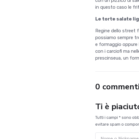
con un pizzico di sal
in questo caso le fri
Le torte salate lig
Regine dello street f
possiamo sempre trov
e formaggio oppure la
con i carciofi ma ne
prescinseua, un form
0 comment
Ti è piaciu
Tutti i campi * sono ob
evitare spam o comport