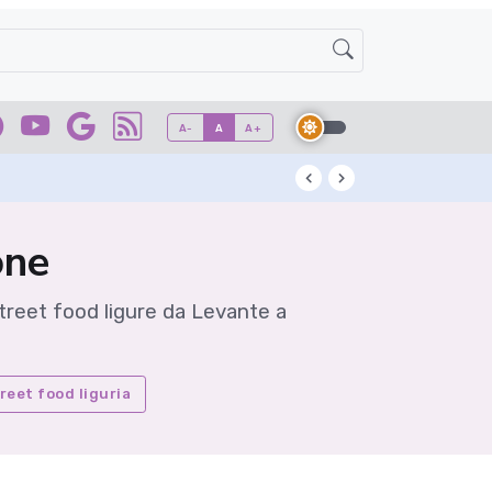
A-
A
A+
Kuzu: l'antico ad
one
street food ligure da Levante a
reet food liguria