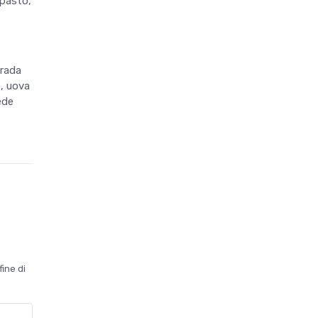
mpasto,
trada
o, uova
ede
fine di