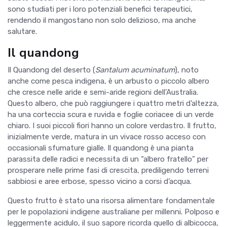
sono studiati per i loro potenziali benefici terapeutici,
rendendo il mangostano non solo delizioso, ma anche
salutare.
Il q
uandong
Il Quandong del deserto (
Santalum acuminatum
), noto
anche come pesca indigena, è un arbusto o piccolo albero
che cresce nelle aride e semi-aride regioni dell’Australia.
Questo albero, che può raggiungere i quattro metri d’altezza,
ha una corteccia scura e ruvida e foglie coriacee di un verde
chiaro. I suoi piccoli fiori hanno un colore verdastro. Il frutto,
inizialmente verde, matura in un vivace rosso acceso con
occasionali sfumature gialle. Il quandong è una pianta
parassita delle radici e necessita di un “albero fratello” per
prosperare nelle prime fasi di crescita, prediligendo terreni
sabbiosi e aree erbose, spesso vicino a corsi d’acqua.
Questo frutto è stato una risorsa alimentare fondamentale
per le popolazioni indigene australiane per millenni. Polposo e
leggermente acidulo, il suo sapore ricorda quello di albicocca,