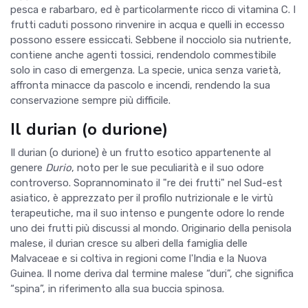
pesca e rabarbaro, ed è particolarmente ricco di vitamina C. I
frutti caduti possono rinvenire in acqua e quelli in eccesso
possono essere essiccati. Sebbene il nocciolo sia nutriente,
contiene anche agenti tossici, rendendolo commestibile
solo in caso di emergenza. La specie, unica senza varietà,
affronta minacce da pascolo e incendi, rendendo la sua
conservazione sempre più difficile.
Il durian (o durione)
Il durian (o durione) è un frutto esotico appartenente al
genere
Durio
, noto per le sue peculiarità e il suo odore
controverso. Soprannominato il "re dei frutti" nel Sud-est
asiatico, è apprezzato per il profilo nutrizionale e le virtù
terapeutiche, ma il suo intenso e pungente odore lo rende
uno dei frutti più discussi al mondo. Originario della penisola
malese, il durian cresce su alberi della famiglia delle
Malvaceae e si coltiva in regioni come l'India e la Nuova
Guinea. Il nome deriva dal termine malese “duri”, che significa
“spina”, in riferimento alla sua buccia spinosa.