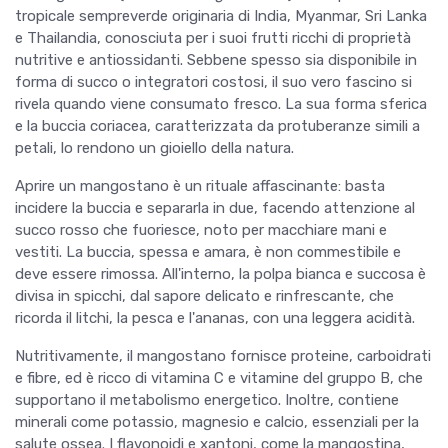
tropicale sempreverde originaria di India, Myanmar, Sri Lanka
e Thailandia, conosciuta per i suoi frutti ricchi di proprietà
nutritive e antiossidanti. Sebbene spesso sia disponibile in
forma di succo o integratori costosi, il suo vero fascino si
rivela quando viene consumato fresco. La sua forma sferica
e la buccia coriacea, caratterizzata da protuberanze simili a
petali, lo rendono un gioiello della natura.
Aprire un mangostano è un rituale affascinante: basta
incidere la buccia e separarla in due, facendo attenzione al
succo rosso che fuoriesce, noto per macchiare mani e
vestiti. La buccia, spessa e amara, è non commestibile e
deve essere rimossa. All'interno, la polpa bianca e succosa è
divisa in spicchi, dal sapore delicato e rinfrescante, che
ricorda il litchi, la pesca e l'ananas, con una leggera acidità.
Nutritivamente, il mangostano fornisce proteine, carboidrati
e fibre, ed è ricco di vitamina C e vitamine del gruppo B, che
supportano il metabolismo energetico. Inoltre, contiene
minerali come potassio, magnesio e calcio, essenziali per la
salute ossea. I flavonoidi e xantoni, come la mangostina,