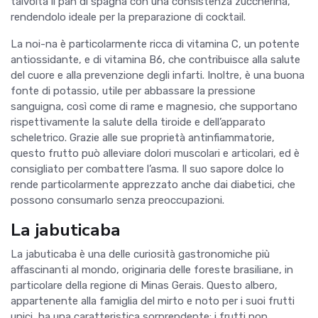
talvolta il pan di spagna con una consistenza zuccherina,
rendendolo ideale per la preparazione di cocktail.
La noi-na è particolarmente ricca di vitamina C, un potente
antiossidante, e di vitamina B6, che contribuisce alla salute
del cuore e alla prevenzione degli infarti. Inoltre, è una buona
fonte di potassio, utile per abbassare la pressione
sanguigna, così come di rame e magnesio, che supportano
rispettivamente la salute della tiroide e dell’apparato
scheletrico. Grazie alle sue proprietà antinfiammatorie,
questo frutto può alleviare dolori muscolari e articolari, ed è
consigliato per combattere l’asma. Il suo sapore dolce lo
rende particolarmente apprezzato anche dai diabetici, che
possono consumarlo senza preoccupazioni.
La jabuticaba
La jabuticaba è una delle curiosità gastronomiche più
affascinanti al mondo, originaria delle foreste brasiliane, in
particolare della regione di Minas Gerais. Questo albero,
appartenente alla famiglia del mirto e noto per i suoi frutti
unici, ha una caratteristica sorprendente: i frutti non