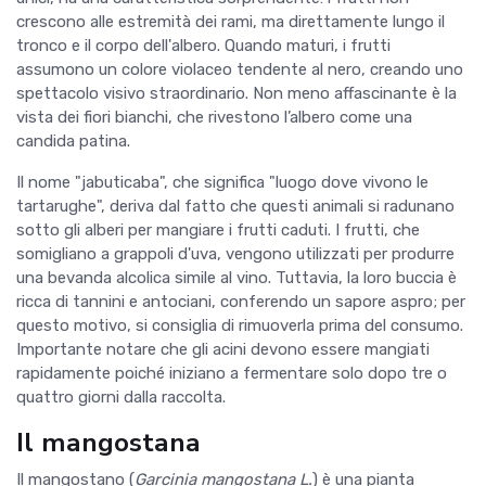
crescono alle estremità dei rami, ma direttamente lungo il
tronco e il corpo dell'albero. Quando maturi, i frutti
assumono un colore violaceo tendente al nero, creando uno
spettacolo visivo straordinario. Non meno affascinante è la
vista dei fiori bianchi, che rivestono l’albero come una
candida patina.
Il nome "jabuticaba", che significa "luogo dove vivono le
tartarughe", deriva dal fatto che questi animali si radunano
sotto gli alberi per mangiare i frutti caduti. I frutti, che
somigliano a grappoli d'uva, vengono utilizzati per produrre
una bevanda alcolica simile al vino. Tuttavia, la loro buccia è
ricca di tannini e antociani, conferendo un sapore aspro; per
questo motivo, si consiglia di rimuoverla prima del consumo.
Importante notare che gli acini devono essere mangiati
rapidamente poiché iniziano a fermentare solo dopo tre o
quattro giorni dalla raccolta.
Il mangostana
Il mangostano (
Garcinia mangostana L.
) è una pianta