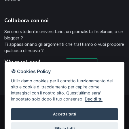
Collabora con noi
Sei uno studente universitario, un giornalista freelance, o un
blogger ?
Ti appassionano gli argomenti che trattiamo o vuoi proporre
qualcosa di nuovo ?
We want you!
Candidati
🍪 Cookies Policy
Utilizziamo cookies per il corretto funzionamento del
sito e cookie di tracciamento per capire come
interagisci con il nostro sito. Quest'ultimo sara'
impostato solo dopo il tuo consenso.
Decidi tu
©2022 Deliziosooo.it - v. 1.1.0 - Tutti i diritti sono riservati,
vietata la riproduzione senza accordi preventivi
Accetta tutti
Start Up creata da
Rubisco web agency
Rifiuta tutti