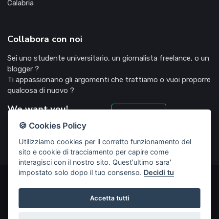
Calabria
Collabora con noi
Sei uno studente universitario, un giornalista freelance, o un
blogger ?
Ti appassionano gli argomenti che trattiamo o vuoi proporre
qualcosa di nuovo ?
We want you!
Candidati
🍪 Cookies Policy
Utilizziamo cookies per il corretto funzionamento del
sito e cookie di tracciamento per capire come
interagisci con il nostro sito. Quest'ultimo sara'
impostato solo dopo il tuo consenso.
Decidi tu
©2022 Deliziosooo.it - v. 1.1.0 - Tutti i diritti sono riservati,
vietata la riproduzione senza accordi preventivi
Accetta tutti
Start Up creata da
Rubisco web agency