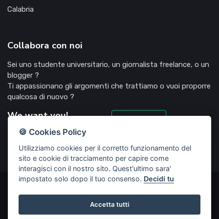
Calabria
Collabora con noi
Sei uno studente universitario, un giornalista freelance, o un
blogger ?
Ti appassionano gli argomenti che trattiamo o vuoi proporre
qualcosa di nuovo ?
We want you!
Candidati
🍪 Cookies Policy
Utilizziamo cookies per il corretto funzionamento del
sito e cookie di tracciamento per capire come
interagisci con il nostro sito. Quest'ultimo sara'
impostato solo dopo il tuo consenso.
Decidi tu
©2022 Deliziosooo.it - v. 1.1.0 - Tutti i diritti sono riservati,
vietata la riproduzione senza accordi preventivi
Accetta tutti
Start Up creata da
Rubisco web agency