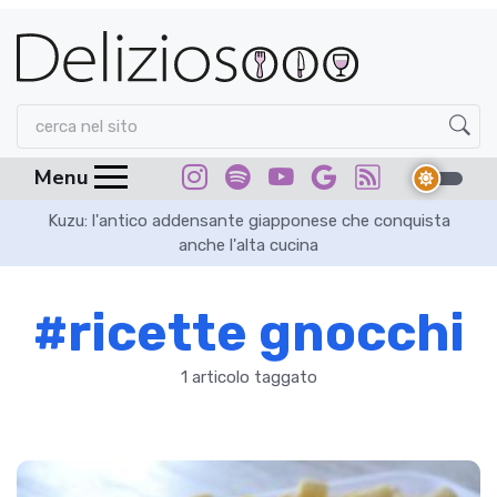
Menu
in
Kuzu: l'antico addensante giapponese che conquista
Sa
anche l'alta cucina
#ricette gnocchi
1 articolo taggato