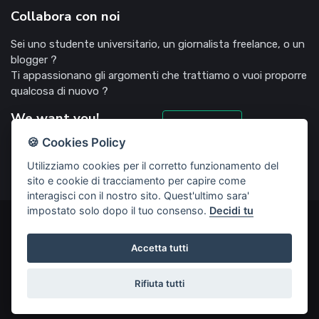
Collabora con noi
Sei uno studente universitario, un giornalista freelance, o un
blogger ?
Ti appassionano gli argomenti che trattiamo o vuoi proporre
qualcosa di nuovo ?
We want you!
Candidati
🍪 Cookies Policy
Utilizziamo cookies per il corretto funzionamento del
sito e cookie di tracciamento per capire come
interagisci con il nostro sito. Quest'ultimo sara'
impostato solo dopo il tuo consenso.
Decidi tu
©2022 Deliziosooo.it - v. 1.1.0 - Tutti i diritti sono riservati,
vietata la riproduzione senza accordi preventivi
Accetta tutti
Start Up creata da
Rubisco web agency
Rifiuta tutti
Privacy