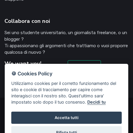
Collabora con noi
Sei uno studente universitario, un giornalista freelance, o un
blogger ?
Ti appassionano gli argomenti che trattiamo o vuoi proporre
qualcosa di nuovo ?
We want you!
Candidati
🍪 Cookies Policy
Utilizziamo cookies per il corretto funzionamento del
sito e cookie di tracciamento per capire come
interagisci con il nostro sito. Quest'ultimo sara'
impostato solo dopo il tuo consenso.
Decidi tu
©2022 Deliziosooo.it - v. 1.1.0 - Tutti i diritti sono riservati,
vietata la riproduzione senza accordi preventivi
Accetta tutti
Start Up creata da
Rubisco web agency
Rifiuta tutti