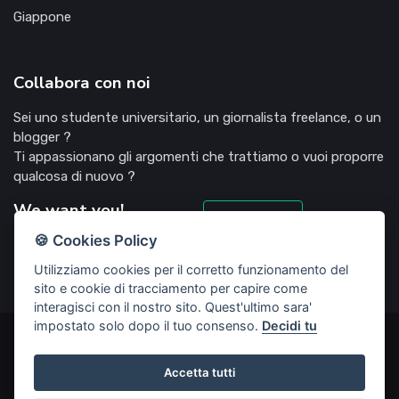
Giappone
Collabora con noi
Sei uno studente universitario, un giornalista freelance, o un
blogger ?
Ti appassionano gli argomenti che trattiamo o vuoi proporre
qualcosa di nuovo ?
We want you!
Candidati
🍪 Cookies Policy
Utilizziamo cookies per il corretto funzionamento del
sito e cookie di tracciamento per capire come
interagisci con il nostro sito. Quest'ultimo sara'
impostato solo dopo il tuo consenso.
Decidi tu
©2022 Deliziosooo.it - v. 1.1.0 - Tutti i diritti sono riservati,
vietata la riproduzione senza accordi preventivi
Accetta tutti
Start Up creata da
Rubisco web agency