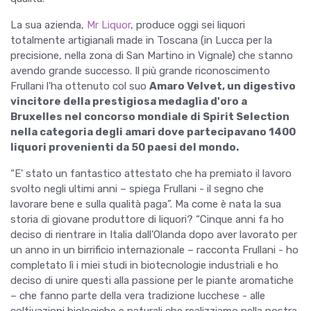
La sua azienda,
Mr Liquor
, produce oggi sei liquori
totalmente artigianali made in Toscana (in Lucca per la
precisione, nella zona di San Martino in Vignale) che stanno
avendo grande successo. Il più grande riconoscimento
Frullani l'ha ottenuto col suo
Amaro Velvet, un digestivo
vincitore della prestigiosa medaglia d'oro a
Bruxelles nel concorso mondiale di Spirit Selection
nella categoria degli amari dove partecipavano 1400
liquori provenienti da 50 paesi del mondo.
“E' stato un fantastico attestato che ha premiato il lavoro
svolto negli ultimi anni – spiega Frullani - il segno che
lavorare bene e sulla qualità paga”. Ma come è nata la sua
storia di giovane produttore di liquori? “Cinque anni fa ho
deciso di rientrare in Italia dall'Olanda dopo aver lavorato per
un anno in un birrificio internazionale – racconta Frullani - ho
completato lì i miei studi in biotecnologie industriali e ho
deciso di unire questi alla passione per le piante aromatiche
– che fanno parte della vera tradizione lucchese - alle