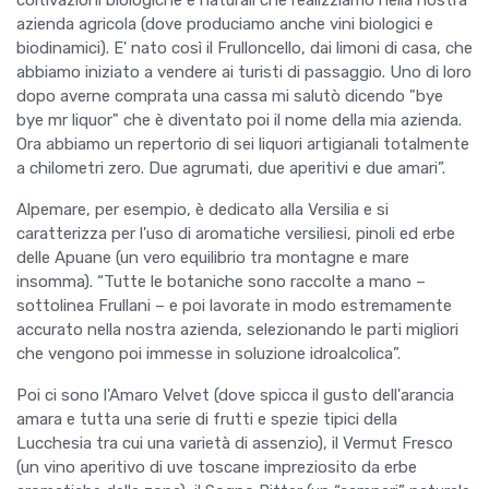
coltivazioni biologiche e naturali che realizziamo nella nostra
azienda agricola (dove produciamo anche vini biologici e
biodinamici). E' nato così il Frulloncello, dai limoni di casa, che
abbiamo iniziato a vendere ai turisti di passaggio. Uno di loro
dopo averne comprata una cassa mi salutò dicendo "bye
bye mr liquor" che è diventato poi il nome della mia azienda.
Ora abbiamo un repertorio di sei liquori artigianali totalmente
a chilometri zero. Due agrumati, due aperitivi e due amari”.
Alpemare, per esempio, è dedicato alla Versilia e si
caratterizza per l'uso di aromatiche versiliesi, pinoli ed erbe
delle Apuane (un vero equilibrio tra montagne e mare
insomma). “Tutte le botaniche sono raccolte a mano –
sottolinea Frullani – e poi lavorate in modo estremamente
accurato nella nostra azienda, selezionando le parti migliori
che vengono poi immesse in soluzione idroalcolica”.
Poi ci sono l'Amaro Velvet (dove spicca il gusto dell'arancia
amara e tutta una serie di frutti e spezie tipici della
Lucchesia tra cui una varietà di assenzio), il Vermut Fresco
(un vino aperitivo di uve toscane impreziosito da erbe