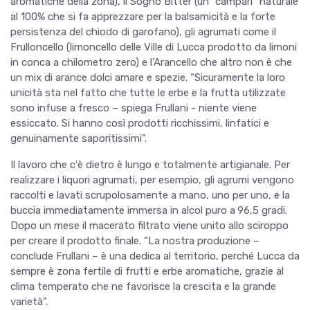
aromatiche della zona), il Sogno Bitter (un “campari” naturale
al 100% che si fa apprezzare per la balsamicità e la forte
persistenza del chiodo di garofano), gli agrumati come il
Frulloncello (limoncello delle Ville di Lucca prodotto da limoni
in conca a chilometro zero) e l'Arancello che altro non è che
un mix di arance dolci amare e spezie. “Sicuramente la loro
unicità sta nel fatto che tutte le erbe e la frutta utilizzate
sono infuse a fresco – spiega Frullani - niente viene
essiccato. Si hanno così prodotti ricchissimi, linfatici e
genuinamente saporitissimi”.
Il lavoro che c'è dietro è lungo e totalmente artigianale. Per
realizzare i liquori agrumati, per esempio, gli agrumi vengono
raccolti e lavati scrupolosamente a mano, uno per uno, e la
buccia immediatamente immersa in alcol puro a
96,5 gradi.
Dopo un mese il macerato filtrato viene unito allo sciroppo
per creare il prodotto finale. “La nostra produzione –
conclude Frullani – è una dedica al territorio, perché Lucca da
sempre è zona fertile di frutti e erbe aromatiche, grazie al
clima temperato che ne favorisce la crescita e la grande
varietà”.