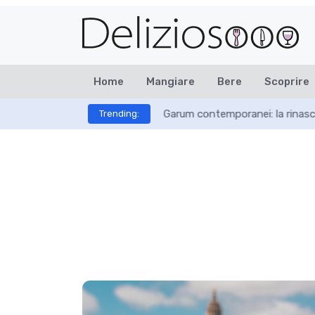
Home
Mangiare
Bere
Scoprire
Garum contemporanei: la rinasci
Trending: