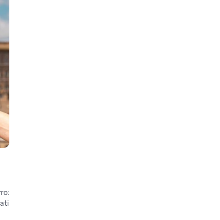
rro:
ati