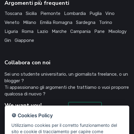
Argomenti più frequenti
Toscana
Sicilia
Piemonte
Lombardia
Puglia
Vino
Veneto
Milano
Emilia Romagna
Sardegna
Torino
Liguria
Roma
Lazio
Marche
Campania
Pane
Mixology
Gin
Giappone
Collabora con noi
Sei uno studente universitario, un giornalista freelance, o un
blogger ?
Ti appassionano gli argomenti che trattiamo o vuoi proporre
qualcosa di nuovo ?
We want you!
Candidati
🍪 Cookies Policy
Utilizziamo cookies per il corretto funzionamento del
sito e cookie di tracciamento per capire come