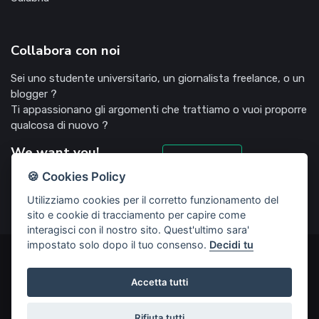
Collabora con noi
Sei uno studente universitario, un giornalista freelance, o un
blogger ?
Ti appassionano gli argomenti che trattiamo o vuoi proporre
qualcosa di nuovo ?
We want you!
Candidati
🍪 Cookies Policy
Utilizziamo cookies per il corretto funzionamento del
sito e cookie di tracciamento per capire come
interagisci con il nostro sito. Quest'ultimo sara'
impostato solo dopo il tuo consenso.
Decidi tu
©2022 Deliziosooo.it - v. 1.1.0 - Tutti i diritti sono riservati,
vietata la riproduzione senza accordi preventivi
Accetta tutti
Start Up creata da
Rubisco web agency
Rifiuta tutti