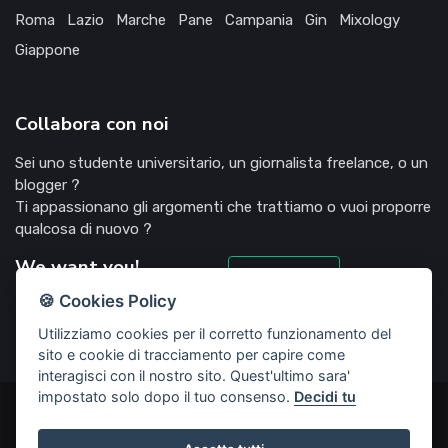
Roma
Lazio
Marche
Pane
Campania
Gin
Mixology
Giappone
Collabora con noi
Sei uno studente universitario, un giornalista freelance, o un
blogger ?
Ti appassionano gli argomenti che trattiamo o vuoi proporre
qualcosa di nuovo ?
We want you!
Candidati
🍪 Cookies Policy
Utilizziamo cookies per il corretto funzionamento del
sito e cookie di tracciamento per capire come
interagisci con il nostro sito. Quest'ultimo sara'
impostato solo dopo il tuo consenso.
Decidi tu
©2022 Deliziosooo.it - v. 1.1.0 - Tutti i diritti sono riservati,
vietata la riproduzione senza accordi preventivi