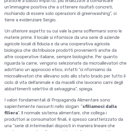
pratiche a basso impatto, più finalizzate a comunicare
un'immagine positiva che a ottenere risultati concreti,
rischiando di essere solo operazioni di greenwashing”, ci
tiene a evidenziare Sergio.
Un ulteriore aspetto su cui vale la pena soffermarsi sono le
materie prime. Il locale si rifornisce da una serie di aziende
agricole locali di fiducia e da una cooperativa agricola
biologica che distribuisce prodotti provenienti anche da
altre cooperative italiane, sempre biologiche. Per quanto
riguarda la carne, vengono selezionate da microallevatori che
adottano un approccio etico, infatti “ci riforniamo da
microallevatori che allevano solo allo stato brado per tutto il
ciclo di vita dell’animale e da macelli che lavorano carni degli
abbattimenti selettivi di selvaggina”, spiega.
I valori fondamentali di Propaganda Alimentare sono
sapientemente riassunti nello slogan: "
sfiliamoci dalla
filiera
". Il normale sistema alimentare, che collega i
produttori ai consumatori finali, è spesso caratterizzato da
una “serie di intermediari disposti in maniera lineare
che