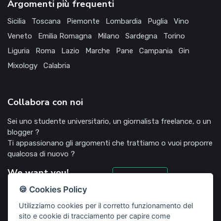
Argomenti più frequenti
Sicilia
Toscana
Piemonte
Lombardia
Puglia
Vino
Veneto
Emilia Romagna
Milano
Sardegna
Torino
Liguria
Roma
Lazio
Marche
Pane
Campania
Gin
Mixology
Calabria
Collabora con noi
Sei uno studente universitario, un giornalista freelance, o un
blogger ?
Ti appassionano gli argomenti che trattiamo o vuoi proporre
qualcosa di nuovo ?
We want you!
Candidati
🍪 Cookies Policy
Utilizziamo cookies per il corretto funzionamento del
sito e cookie di tracciamento per capire come