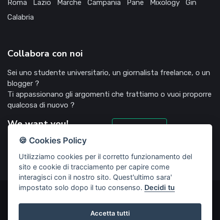
Roma
Lazio
Marche
Campania
Pane
Mixology
Gin
Calabria
Collabora con noi
Sei uno studente universitario, un giornalista freelance, o un
blogger ?
Ti appassionano gli argomenti che trattiamo o vuoi proporre
qualcosa di nuovo ?
We want you!
Candidati
🍪 Cookies Policy
Utilizziamo cookies per il corretto funzionamento del
sito e cookie di tracciamento per capire come
interagisci con il nostro sito. Quest'ultimo sara'
impostato solo dopo il tuo consenso.
Decidi tu
©2022 Deliziosooo.it - v. 1.1.0 - Tutti i diritti sono riservati,
vietata la riproduzione senza accordi preventivi
Accetta tutti