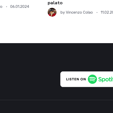
palato
vo
06.01.2024
by
Vincenzo Colao
11.02.