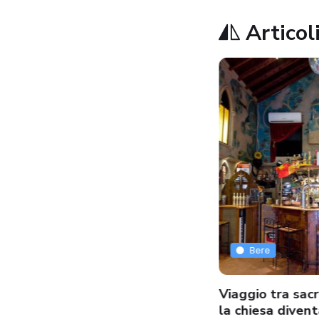
Articoli
Bere
Bere
cino modenese: il liquore
Viaggio tra sacr
adizionale di San Giovanni
la chiesa diven