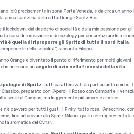
lano, più precisamente in zona Porta Venezia, e da circa un anno 
la prima spritzeria della città: Orange Spritz Bar.
 il lockdown, dal desiderio di socialità e dalla mia passione per gli
eguito corsi di formazione e di mixology per concretizzare le mie ide
ntà è quella di riproporre gli Spritz di tutto il nord Italia
,
componente della socialità
”
, racconta Filippo.
nno Orange è diventato il punto di riferimento per molti giovani
i che ricercano un
angolo di ozio nella frenesia
della
vita
tipologie di Spritz
, tutti caratterizzati da particolarità uniche. I
l Classico, preparato con l’Aperol, il Rosso con Campari e il Venez
sulta simile al Campari, ma leggermente più amaro e alcolico.
e n’è davvero per tutti i gusti: il Pinky, tutto rosa, l’Arlecchino, co
eme, fino ad arrivare allo Spritz Milano, quello che rappresenta la 
 nota aromatica del Cynar.
tre, il locale propone uno
Spritz settimanale
. Tra i più popolari