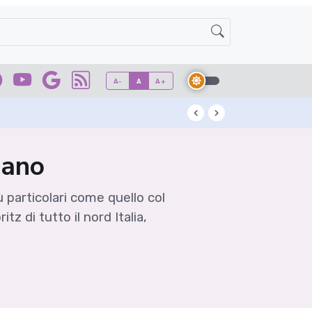
A-
A
A+
San Colombano DOC
lano
iù particolari come quello col
z di tutto il nord Italia,