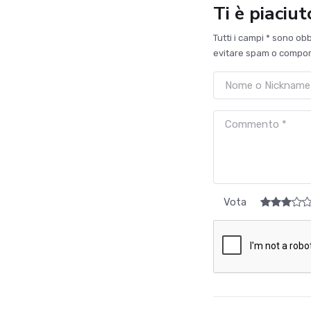
Ti è piaciu
Tutti i campi * sono ob
evitare spam o comport
Vota