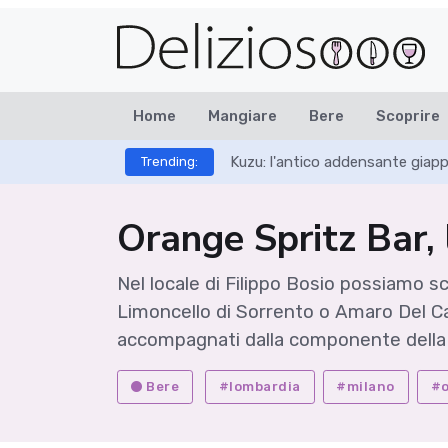
Home
Mangiare
Bere
Scoprire
Kuzu: l'antico addensante giap
Trending:
Orange Spritz Bar, 
Nel locale di Filippo Bosio possiamo sceg
Limoncello di Sorrento o Amaro Del Capo 
accompagnati dalla componente della 
Bere
#lombardia
#milano
#o