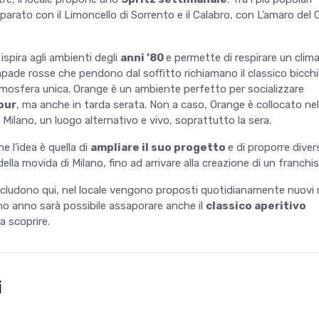
eparato con il Limoncello di Sorrento e il Calabro, con L’amaro del
i ispira agli ambienti degli
anni ’80
e permette di respirare un clima
lampade rosse che pendono dal soﬃtto richiamano il classico bicchi
tmosfera unica. Orange è un ambiente perfetto per socializzare
our
, ma anche in tarda serata. Non a caso, Orange è collocato nel
Milano, un luogo alternativo e vivo, soprattutto la sera.
e l’idea è quella di
ampliare il suo progetto
e di proporre diver
della movida di Milano, fino ad arrivare alla creazione di un franchis
ncludono qui, nel locale vengono proposti quotidianamente nuovi 
imo anno sarà possibile assaporare anche il
classico
aperitivo
a scoprire.
i