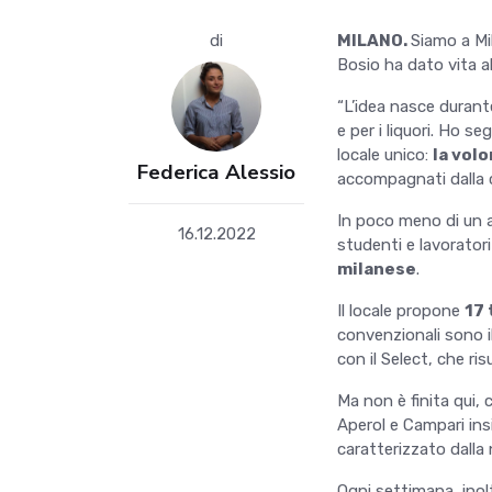
di
MILANO.
Siamo a Mi
Bosio ha dato vita al
“L’idea nasce durante
e per i liquori. Ho s
locale unico:
la volo
Federica Alessio
accompagnati dalla 
In poco meno di un a
16.12.2022
studenti e lavorator
milanese
.
Il locale propone
17 
convenzionali sono i
con il Select, che ri
Ma non è finita qui, c
Aperol e Campari insi
caratterizzato dalla
Ogni settimana, inol