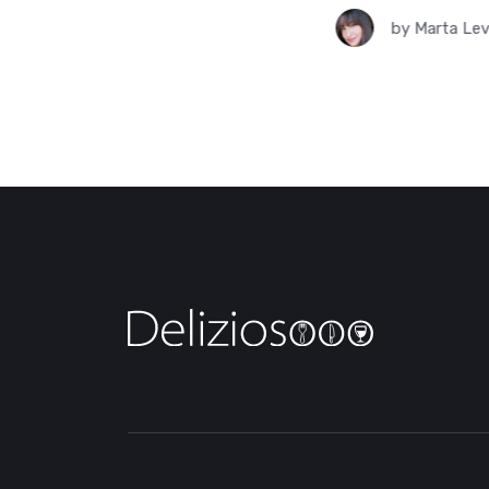
by
Vincenzo Colao
08.06.2025
by
Marta Le