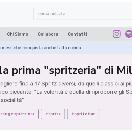
Chi Siamo
Collabora
Contatti
ponese che conquista anche l'alta cucina
la prima "spritzeria" di Mi
liere fino a 17 Spritz diversi, da quelli classici ai p
piccante. "La volontà è quella di riproporre gli Sprit
socialità"
range spritz bar
#spritz
#spritz bar