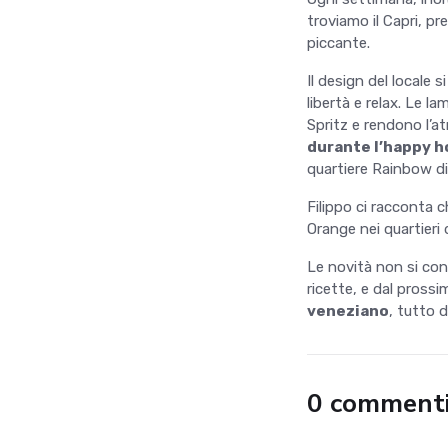
troviamo il Capri, pr
piccante.
Il design del locale s
libertà e relax. Le 
Spritz e rendono l’a
durante l’happy h
quartiere Rainbow di 
Filippo ci racconta ch
Orange nei quartieri 
Le novità non si co
ricette, e dal pross
veneziano
, tutto d
0 comment