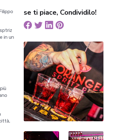
se ti piace, Condividilo!
Filippo
 sptriz
e in un
 più
iano
n
città,