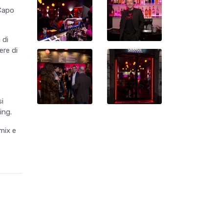
 Capo
 di
ere di
si
ing.
mix e