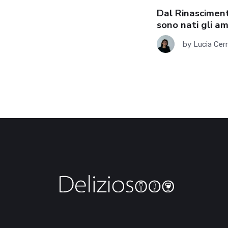
migliori ristoranti sui Trabocchi
Dal Rinascimen
sono nati gli am
by
Lucia Cerrato
27.08.2023
by
Lucia Cer