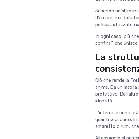
Secondo un
’
altra in
d
’
amore, ma dalla for
pelliccia utilizzato n
In ogni caso, più che
confine”, che unisce 
La struttu
consisten
Ciò che rende la Tor
anime. Da un lato la
protettivo. Dall
’
altro
identità.
L
’
interno è composto
quantità di burro. I
amaretto o rum, che
All
’
assaggio si percep