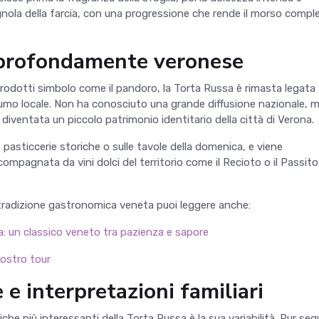
ola della farcia, con una progressione che rende il morso compl
profondamente veronese
 prodotti simbolo come il pandoro, la Torta Russa è rimasta legata
umo locale. Non ha conosciuto una grande diffusione nazionale, 
diventata un piccolo patrimonio identitario della città di Verona.
 pasticcerie storiche o sulle tavole della domenica, e viene
ompagnata da vini dolci del territorio come il Recioto o il Passito
tradizione gastronomica veneta puoi leggere anche:
na: un classico veneto tra pazienza e sapore
 nostro tour
 e interpretazioni familiari
iche più interessanti della Torta Russa è la sua variabilità. Pur s