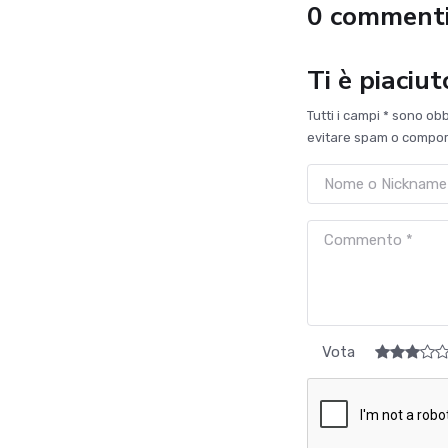
0 comment
Ti è piaciu
Tutti i campi * sono ob
evitare spam o comport
Vota