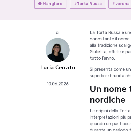
Mangiare
#Torta Russa
#verona
di
La Torta Russa è uno
nonostante il nome 
alla tradizione scalig
Giulietta, offelle e
tutto l
’
anno.
Lucia Cerrato
Si presenta come una
superficie brunita c
10.06.2026
Un nome t
nordiche
Le origini della Tor
interpretazioni più p
quando un pasticcere
durante un periodo t