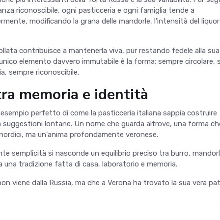
a riconoscibile, ogni pasticceria e ogni famiglia tende a
ermente, modificando la grana delle mandorle, l
’
intensità del liquore
ollata contribuisce a mantenerla viva, pur restando fedele alla sua
unico elemento davvero immutabile è la forma: sempre circolare,
ia, sempre riconoscibile.
tra memoria e identità
esempio perfetto di come la pasticceria italiana sappia costruire
a suggestioni lontane. Un nome che guarda altrove, una forma ch
nordici, ma un
’
anima profondamente veronese.
nte semplicità si nasconde un equilibrio preciso tra burro, mandorl
a una tradizione fatta di casa, laboratorio e memoria.
on viene dalla Russia, ma che a Verona ha trovato la sua vera patr