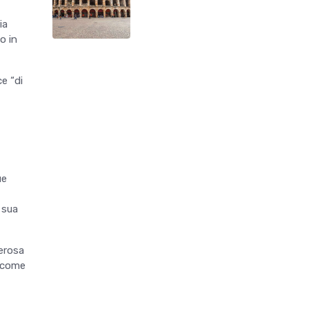
ia
o in
lce
“
di
ue
 sua
erosa
, come