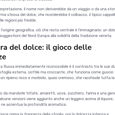
terpretazione, il nome non deriverebbe da un viaggio o da una stor
ma stessa del dolce, che ricorderebbe il colbacco, il tipico cappell
elle regioni più fredde.
 l
’
origine geografica, ciò che resta centrale è l
’
immaginario: un do
suggestioni del Nord Europa alla solidità della tradizione veneta.
ra del dolce: il gioco delle
ze
ta Russa immediatamente riconoscibile è il contrasto tra le sue d
 sfoglia esterna, sottile ma croccante, che funziona come guscio
 un ripieno ricco e morbido, quasi cremoso, che racchiude tutta la
 da mandorle tritate, amaretti, uova, zucchero, farina e una gen
n alcune versioni viene aggiunto anche un leggero aroma di liquore
 ne accentua la profondità aromatica.
isce prima la fragranza della sfoglia, poi la dolcezza intensa e