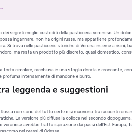
 dei segreti meglio custoditi della pasticceria veronese. Un dolce
possa ingannare, non ha origini russe, ma appartiene profondam
era. Si trova nelle pasticcerie storiche di Verona insieme a risini, ba
 pandoro, ma resta un prodotto più discreto, quasi domestico, co
 torta circolare, racchiusa in una sfoglia dorata e croccante, co
he profuma intensamente di mandorle e burro.
ra leggenda e suggestioni
ta Russa non sono del tutto certe e si muovono tra racconti romant
ratiche. La versione più diffusa la colloca nel secondo dopoguerra,
 veronese avrebbe tratto ispirazione dai paesi dell
’
Est Europa, f
rascorso nei pressi di Odessa.