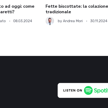
to ad oggi: come
Fette biscottate: la colazion
aretti?
tradizionale
rato
08.03.2024
by
Andrea Mori
30.11.2024