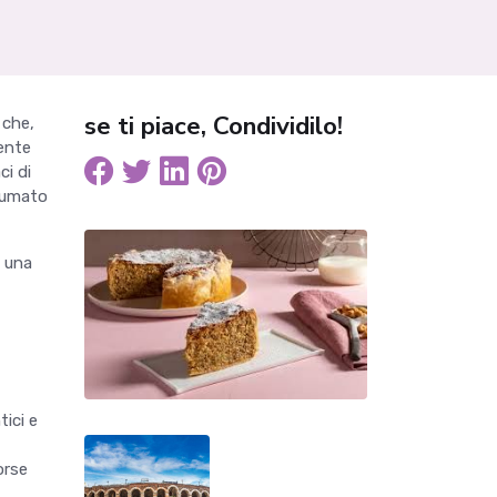
se ti piace, Condividilo!
 che,
ente
ci di
nsumato
n una
ici e
orse