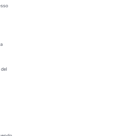
esso
ma
 del
eguendo