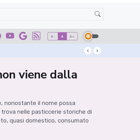
A-
A
A+
San Colombano DOC
non viene dalla
he, nonostante il nome possa
trova nelle pasticcerie storiche di
screto, quasi domestico, consumato