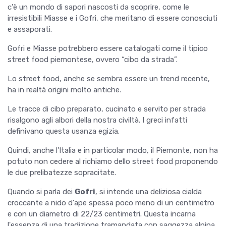
c'è un mondo di sapori nascosti da scoprire, come le
irresistibili Miasse e i Gofri, che meritano di essere conosciuti
e assaporati.
Gofri e Miasse potrebbero essere catalogati come il tipico
street food piemontese, ovvero “cibo da strada”.
Lo street food, anche se sembra essere un trend recente,
ha in realtà origini molto antiche.
Le tracce di cibo preparato, cucinato e servito per strada
risalgono agli albori della nostra civiltà. I greci infatti
definivano questa usanza egizia.
Quindi, anche l’Italia e in particolar modo, il Piemonte, non ha
potuto non cedere al richiamo dello street food proponendo
le due prelibatezze sopracitate.
Quando si parla dei
Gofri
, si intende una deliziosa cialda
croccante a nido d'ape spessa poco meno di un centimetro
e con un diametro di 22/23 centimetri. Questa incarna
l'essenza di una tradizione tramandata con saggezza alpina.