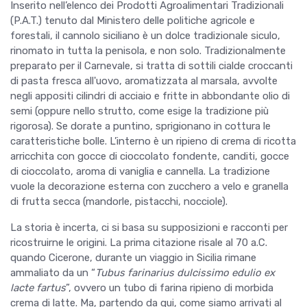
Inserito nell’elenco dei Prodotti Agroalimentari Tradizionali
(P.A.T.) tenuto dal Ministero delle politiche agricole e
forestali, il cannolo siciliano è un dolce tradizionale siculo,
rinomato in tutta la penisola, e non solo. Tradizionalmente
preparato per il Carnevale, si tratta di sottili cialde croccanti
di pasta fresca all'uovo, aromatizzata al marsala, avvolte
negli appositi cilindri di acciaio e fritte in abbondante olio di
semi (oppure nello strutto, come esige la tradizione più
rigorosa). Se dorate a puntino, sprigionano in cottura le
caratteristiche bolle. L’interno è un ripieno di crema di ricotta
arricchita con gocce di cioccolato fondente, canditi, gocce
di cioccolato, aroma di vaniglia e cannella. La tradizione
vuole la decorazione esterna con zucchero a velo e granella
di frutta secca (mandorle, pistacchi, nocciole).
La storia è incerta, ci si basa su supposizioni e racconti per
ricostruirne le origini. La prima citazione risale al 70 a.C.
quando Cicerone, durante un viaggio in Sicilia rimane
ammaliato da un “
Tubus farinarius dulcissimo edulio ex
lacte fartus
”, ovvero un tubo di farina ripieno di morbida
crema di latte. Ma, partendo da qui, come siamo arrivati al