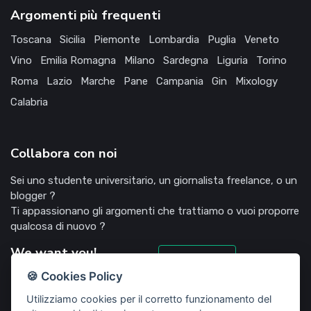
Argomenti più frequenti
Toscana
Sicilia
Piemonte
Lombardia
Puglia
Veneto
Vino
Emilia Romagna
Milano
Sardegna
Liguria
Torino
Roma
Lazio
Marche
Pane
Campania
Gin
Mixology
Calabria
Collabora con noi
Sei uno studente universitario, un giornalista freelance, o un
blogger ?
Ti appassionano gli argomenti che trattiamo o vuoi proporre
qualcosa di nuovo ?
We want you!
Candidati
🍪 Cookies Policy
Utilizziamo cookies per il corretto funzionamento del