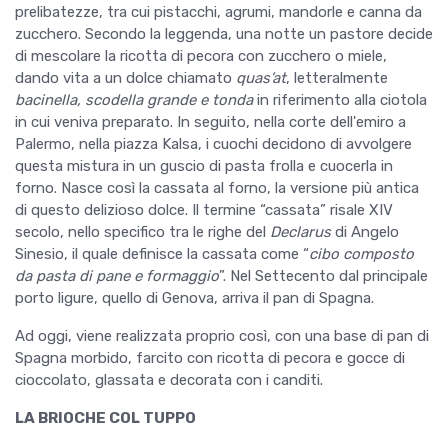
prelibatezze, tra cui pistacchi, agrumi, mandorle e canna da
zucchero. Secondo la leggenda, una notte un pastore decide
di mescolare la ricotta di pecora con zucchero o miele,
dando vita a un dolce chiamato
quas
’at
, letteralmente
bacinella, scodella grande e tonda
in riferimento alla ciotola
in cui veniva preparato. In seguito, nella corte dell'emiro a
Palermo, nella piazza Kalsa, i cuochi decidono di avvolgere
questa mistura in un guscio di pasta frolla e cuocerla in
forno. Nasce così la cassata al forno, la versione più antica
di questo delizioso dolce. Il termine “cassata” risale XIV
secolo, nello specifico tra le righe del
Declarus
di Angelo
Sinesio, il quale definisce la cassata come “
cibo composto
da pasta di pane e formaggio
”. Nel Settecento dal principale
porto ligure, quello di Genova, arriva il pan di Spagna.
Ad oggi, viene realizzata proprio così, con una base di pan di
Spagna morbido, farcito con ricotta di pecora e gocce di
cioccolato, glassata e decorata con i canditi.
LA BRIOCHE COL TUPPO