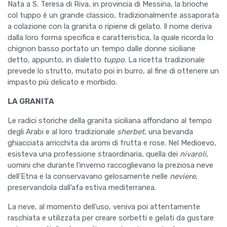
Nata a S. Teresa di Riva, in provincia di Messina, la brioche
col tuppo è un grande classico, tradizionalmente assaporata
a colazione con la granita o ripiene di gelato. Il nome deriva
dalla loro forma specifica e caratteristica, la quale ricorda lo
chignon basso portato un tempo dalle donne siciliane
detto, appunto, in dialetto
tuppo
. La ricetta tradizionale
prevede lo strutto, mutato poi in burro, al fine di ottenere un
impasto più delicato e morbido.
LA GRANITA
Le radici storiche della granita siciliana affondano al tempo
degli Arabi e al loro tradizionale
s
herbet
, una bevanda
ghiacciata arricchita da aromi di frutta e rose. Nel Medioevo,
esisteva una professione straordinaria, quella dei
nivaroli
,
uomini che durante l'inverno raccoglievano la preziosa neve
dell'Etna e la conservavano gelosamente nelle
neviere
,
preservandola dall’afa estiva mediterranea.
La neve, al momento dell’uso, veniva poi attentamente
raschiata e utilizzata per creare sorbetti e gelati da gustare