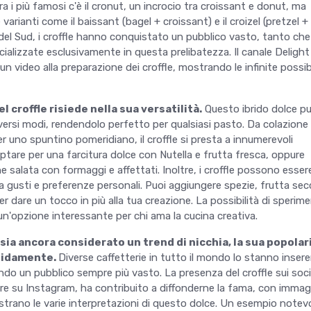
Tra i più famosi c'è il cronut, un incrocio tra croissant e donut, ma
varianti come il baissant (bagel + croissant) e il croizel (pretzel +
 del Sud, i croffle hanno conquistato un pubblico vasto, tanto che
cializzate esclusivamente in questa prelibatezza. Il canale Delight
un video alla preparazione dei croffle, mostrando le infinite possibi
l croffle risiede nella sua versatilità.
Questo ibrido dolce p
versi modi, rendendolo perfetto per qualsiasi pasto. Da colazione
 uno spuntino pomeridiano, il croffle si presta a innumerevoli
ptare per una farcitura dolce con Nutella e frutta fresca, oppure
e salata con formaggi e affettati. Inoltre, i croffle possono esser
a gusti e preferenze personali. Puoi aggiungere spezie, frutta sec
r dare un tocco in più alla tua creazione. La possibilità di sperim
n'opzione interessante per chi ama la cucina creativa.
 sia ancora considerato un trend di nicchia, la sua popolar
pidamente.
Diverse caffetterie in tutto il mondo lo stanno inser
ando un pubblico sempre più vasto. La presenza del croffle sui soci
are su Instagram, ha contribuito a diffonderne la fama, con immag
trano le varie interpretazioni di questo dolce. Un esempio notevo