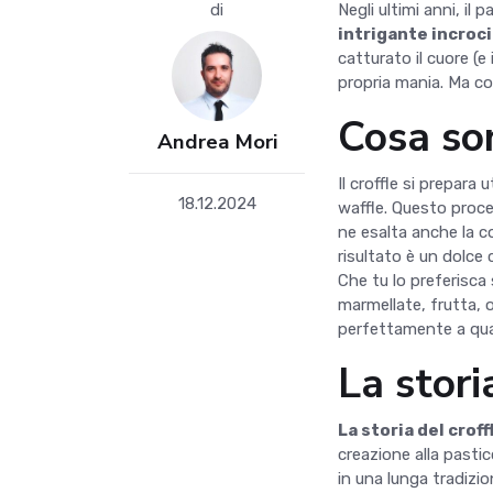
di
Negli ultimi anni, i
intrigante incrocio
catturato il cuore (e
propria mania. Ma co
Cosa son
Andrea Mori
Il croffle si prepara
18.12.2024
waffle. Questo proce
ne esalta anche la co
risultato è un dolce 
Che tu lo preferisca
marmellate, frutta, o
perfettamente a qual
La stori
La storia del croff
creazione alla pastic
in una lunga tradizio