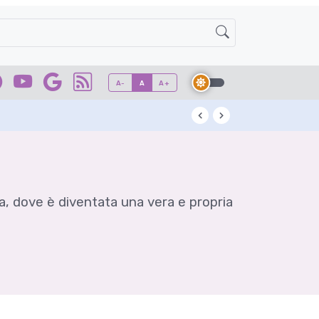
A-
A
A+
Kuzu: l'antico ad
ea, dove è diventata una vera e propria