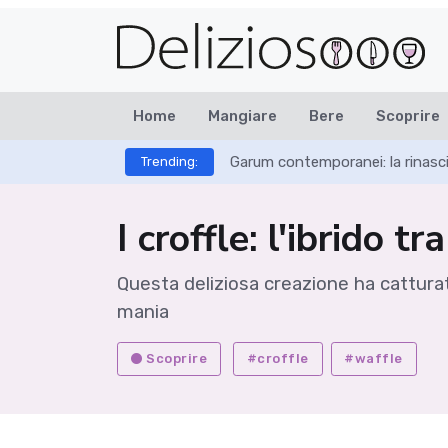
Home
Mangiare
Bere
Scoprire
Garum contemporanei: la rinasci
Trending:
I croffle: l'ibrido t
Questa deliziosa creazione ha catturato
mania
Scoprire
#croffle
#waffle