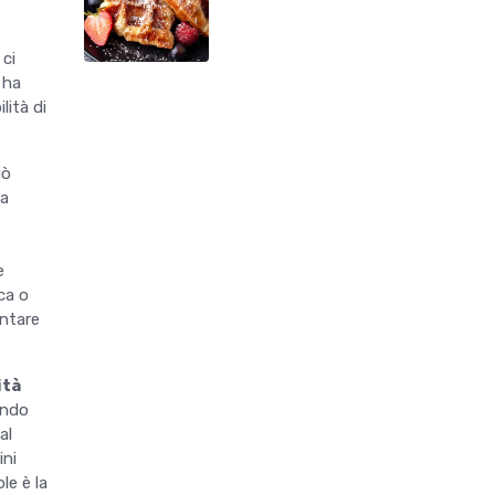
 ci
 ha
lità di
uò
 a
e
ca o
entare
ità
endo
al
ini
le è la