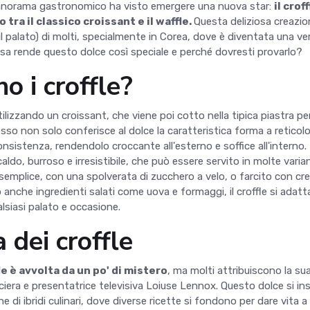
l panorama gastronomico ha visto emergere una nuova star:
il croff
 tra il classico croissant e il waffle.
Questa deliziosa creazio
 il palato) di molti, specialmente in Corea, dove è diventata una ve
sa rende questo dolce così speciale e perché dovresti provarlo?
o i croffle?
 utilizzando un croissant, che viene poi cotto nella tipica piastra pe
sso non solo conferisce al dolce la caratteristica forma a reticol
nsistenza, rendendolo croccante all'esterno e soffice all'interno. I
caldo, burroso e irresistibile, che può essere servito in molte varian
 semplice, con una spolverata di zucchero a velo, o farcito con cr
 anche ingredienti salati come uova e formaggi, il croffle si adatt
siasi palato e occasione.
a dei croffle
le è avvolta da un po' di mistero
, ma molti attribuiscono la su
ciera e presentatrice televisiva Loiuse Lennox. Questo dolce si in
ne di ibridi culinari, dove diverse ricette si fondono per dare vita a