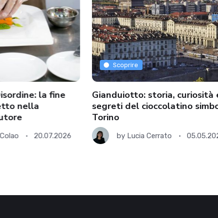
Scoprire
isordine: la fine
Gianduiotto: storia, curiosità 
etto nella
segreti del cioccolatino simbo
autore
Torino
Colao
20.07.2026
by
Lucia Cerrato
05.05.20