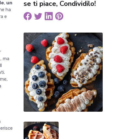
se ti piace, Condividilo!
le
,
un
ne ha
ra e
r
o, ma
l
ti.
eme,
a
a
serisce