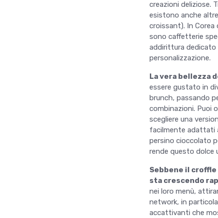
creazioni deliziose. 
esistono anche altre 
croissant). In Corea
sono caffetterie spe
addirittura dedicato 
personalizzazione.
La vera bellezza de
essere gustato in di
brunch, passando per
combinazioni. Puoi o
scegliere una version
facilmente adattati 
persino cioccolato pe
rende questo dolce u
Sebbene il croffle
sta crescendo ra
nei loro menù, attir
network, in particol
accattivanti che mos