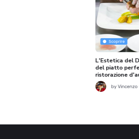
Scoprire
Scoprire
 carciofo brindisino, l'eccellenza
L'Estetica del D
lla tradizione pugliese
del piatto perf
ristorazione d'
by
Vincenzo Colao
15.02.2025
by
Vincenzo 