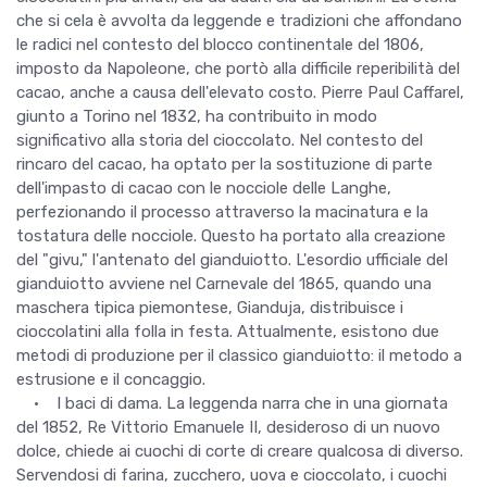
che si cela è avvolta da leggende e tradizioni che affondano
le radici nel contesto del blocco continentale del 1806,
imposto da Napoleone, che portò alla difficile reperibilità del
cacao, anche a causa dell'elevato costo. Pierre Paul Caffarel,
giunto a Torino nel 1832, ha contribuito in modo
significativo alla storia del cioccolato. Nel contesto del
rincaro del cacao, ha optato per la sostituzione di parte
dell'impasto di cacao con le nocciole delle Langhe,
perfezionando il processo attraverso la macinatura e la
tostatura delle nocciole. Questo ha portato alla creazione
del "givu," l'antenato del gianduiotto. L'esordio ufficiale del
gianduiotto avviene nel Carnevale del 1865, quando una
maschera tipica piemontese, Gianduja, distribuisce i
cioccolatini alla folla in festa. Attualmente, esistono due
metodi di produzione per il classico gianduiotto: il metodo a
estrusione e il concaggio.
• I baci di dama. La leggenda narra che in una giornata
del 1852, Re Vittorio Emanuele II, desideroso di un nuovo
dolce, chiede ai cuochi di corte di creare qualcosa di diverso.
Servendosi di farina, zucchero, uova e cioccolato, i cuochi