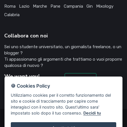
Roma
Lazio
Marche
Pane
Campania
Gin
Mixology
Calabria
Collabora con noi
Sei uno studente universitario, un giornalista freelance, o un
blogger ?
Ti appassionano gli argomenti che trattiamo o vuoi proporre
qualcosa di nuovo ?
We want you!
Candidati
🍪 Cookies Policy
Utilizziamo cookies per il corretto funzionamento del
sito e cookie di tracciamento per capire come
interagisci con il nostro sito. Quest'ultimo sara'
impostato solo dopo il tuo consenso.
Decidi tu
©2022 Deliziosooo.it - v. 1.1.0 - Tutti i diritti sono riservati,