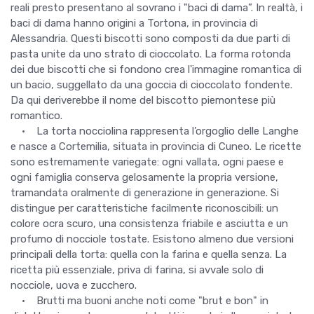
reali presto presentano al sovrano i "baci di dama”. In realtà, i
baci di dama hanno origini a Tortona, in provincia di
Alessandria. Questi biscotti sono composti da due parti di
pasta unite da uno strato di cioccolato. La forma rotonda
dei due biscotti che si fondono crea l'immagine romantica di
un bacio, suggellato da una goccia di cioccolato fondente.
Da qui deriverebbe il nome del biscotto piemontese più
romantico.
• La torta nocciolina rappresenta l’orgoglio delle Langhe
e nasce a Cortemilia, situata in provincia di Cuneo. Le ricette
sono estremamente variegate: ogni vallata, ogni paese e
ogni famiglia conserva gelosamente la propria versione,
tramandata oralmente di generazione in generazione. Si
distingue per caratteristiche facilmente riconoscibili: un
colore ocra scuro, una consistenza friabile e asciutta e un
profumo di nocciole tostate. Esistono almeno due versioni
principali della torta: quella con la farina e quella senza. La
ricetta più essenziale, priva di farina, si avvale solo di
nocciole, uova e zucchero.
• Brutti ma buoni anche noti come "brut e bon" in