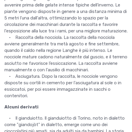
avvenire prima delle gelate intense tipiche dell’inverno. Le
piante vengono disposte in genere a una distanza minima di
5 metri l'una dall'altra, ottimizzando lo spazio per la
circolazione dei macchinari durante la raccolta e favorire
l'esposizione alla luce tra i rami, per una migliore maturazione.
• Raccolta della nocciola. La raccolta della nocciola
avviene generalmente tra metà agosto e fine settembre,
quando il caldo nella regione Langhe è più intenso. Le
nocciole mature cadono naturalmente dal guscio, e il terreno
asciutto ne favorisce l’essiccazione. La raccolta avviene
manualmente o con l'ausilio di macchinari.
• Asciugatura. Dopo la raccolta, le nocciole vengono
disposte su cortili in cemento per l'asciugatura al sole o in
essiccatoi, per poi essere immagazzinate in sacchi o
contenitori.
Alcuni derivati
• Il gianduiotto. Il gianduiotto di Torino, noto in dialetto
come "giandojòt" in dialetto, emerge come uno dei
cioccolatini più amati, sia da adulti sia da bambini. La storia