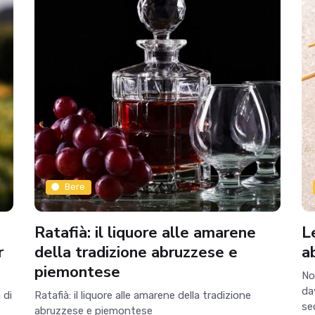
Bere
Ratafià: il liquore alle amarene
L
r
della tradizione abruzzese e
a
piemontese
No
dav
 di
Ratafià: il liquore alle amarene della tradizione
se
abruzzese e piemontese