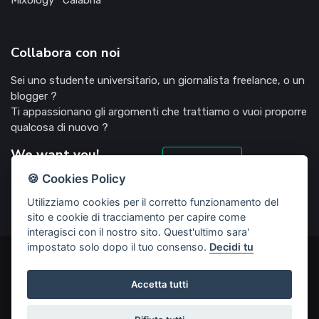
Collabora con noi
Sei uno studente universitario, un giornalista freelance, o un
blogger ?
Ti appassionano gli argomenti che trattiamo o vuoi proporre
qualcosa di nuovo ?
We want you!
Candidati
🍪 Cookies Policy
Utilizziamo cookies per il corretto funzionamento del
sito e cookie di tracciamento per capire come
interagisci con il nostro sito. Quest'ultimo sara'
impostato solo dopo il tuo consenso.
Decidi tu
©2022 Deliziosooo.it - v. 1.1.0 - Tutti i diritti sono riservati,
vietata la riproduzione senza accordi preventivi
Accetta tutti
Start Up creata da
Rubisco web agency