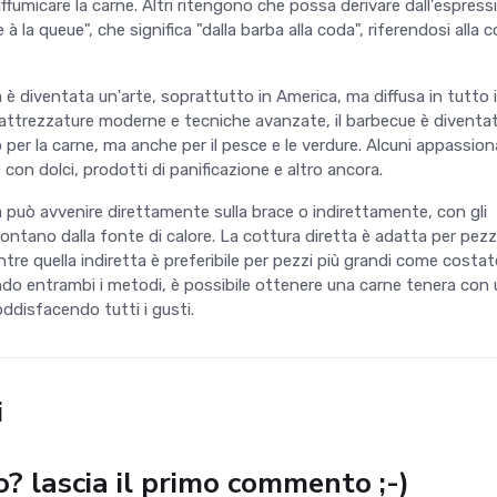
ffumicare la carne. Altri ritengono che possa derivare dall'espress
 à la queue", che significa "dalla barba alla coda", riferendosi alla 
ia è diventata un'arte, soprattutto in America, ma diffusa in tutto i
 attrezzature moderne e tecniche avanzate, il barbecue è diventa
per la carne, ma anche per il pesce e le verdure. Alcuni appassion
on dolci, prodotti di panificazione e altro ancora.
ia può avvenire direttamente sulla brace o indirettamente, con gli
lontano dalla fonte di calore. La cottura diretta è adatta per pezzi
ntre quella indiretta è preferibile per pezzi più grandi come costat
ando entrambi i metodi, è possibile ottenere una carne tenera con
ddisfacendo tutti i gusti.
i
to? lascia il primo commento ;-)