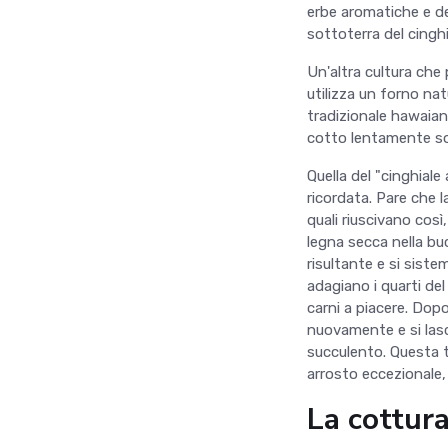
erbe aromatiche e de
sottoterra del cinghi
Un'altra cultura che
utilizza un forno nat
tradizionale hawaian
cotto lentamente sott
Quella del "cinghial
ricordata. Pare che la
quali riuscivano così,
legna secca nella bu
risultante e si siste
adagiano i quarti del
carni a piacere. Dop
nuovamente e si lasci
succulento. Questa 
arrosto eccezionale, 
La cottura