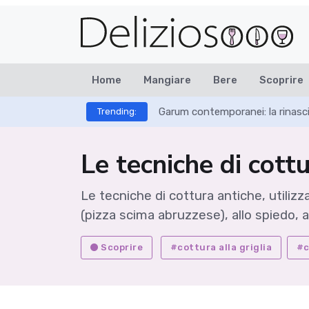
Home
Mangiare
Bere
Scoprire
Garum contemporanei: la rinasci
Trending:
Le tecniche di cott
Le tecniche di cottura antiche, utilizza
(pizza scima abruzzese), allo spiedo, al
Scoprire
#cottura alla griglia
#c