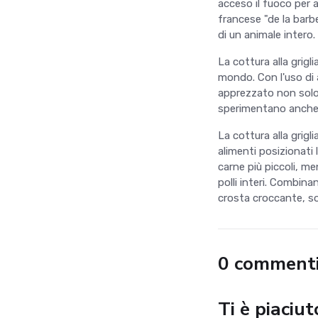
acceso il fuoco per a
francese "de la barbe
di un animale intero.
La cottura alla grigl
mondo. Con l'uso di
apprezzato non solo 
sperimentano anche c
La cottura alla grigl
alimenti posizionati 
carne più piccoli, me
polli interi. Combin
crosta croccante, so
0 comment
Ti è piaciu