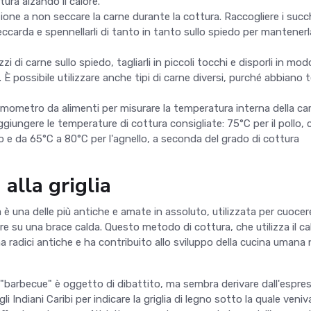
tura alzando il calore.
one a non seccare la carne durante la cottura. Raccogliere i succh
eccarda e spennellarli di tanto in tanto sullo spiedo per mantenerl
ezzi di carne sullo spiedo, tagliarli in piccoli tocchi e disporli in mo
 È possibile utilizzare anche tipi di carne diversi, purché abbiano 
ermometro da alimenti per misurare la temperatura interna della ca
aggiungere le temperature di cottura consigliate: 75°C per il pollo, 
llo e da 65°C a 80°C per l'agnello, a seconda del grado di cottura
 alla griglia
ia è una delle più antiche e amate in assoluto, utilizzata per cuocer
re su una brace calda. Questo metodo di cottura, che utilizza il ca
ha radici antiche e ha contribuito allo sviluppo della cucina umana 
e "barbecue" è oggetto di dibattito, ma sembra derivare dall'espre
i Indiani Caribi per indicare la griglia di legno sotto la quale veniv