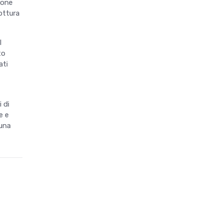
ione
cottura
l
to
ati
 di
e e
 una