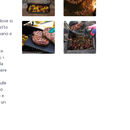
dove si
iatto
anano e
.
te
, i
la
nere
ulle
co
o e
 un