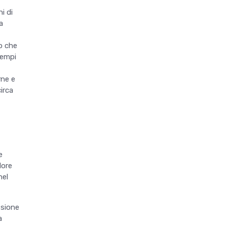
i di
a
do che
tempi
rne e
circa
e
lore
nel
ssione
a