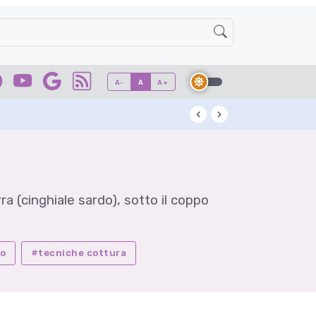
A-
A
A+
Kuzu: l'antico ad
rra (cinghiale sardo), sotto il coppo
po
#tecniche cottura