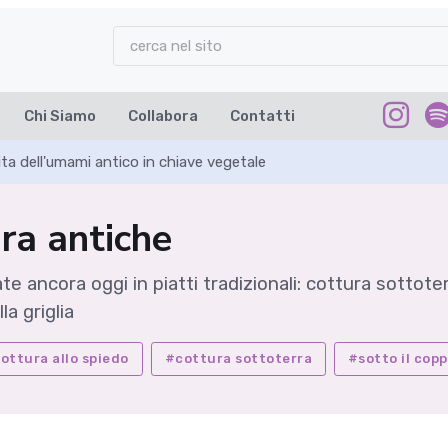
Chi Siamo
Collabora
Contatti
ta dell'umami antico in chiave vegetale
ura antiche
te ancora oggi in piatti tradizionali: cottura sottote
la griglia
ottura allo spiedo
#cottura sottoterra
#sotto il cop