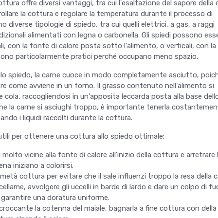
ura offre diversi vantaggi, tra cui l'esaltazione del sapore della 
trollare la cottura e regolare la temperatura durante il processo di
 diverse tipologie di spiedo, tra cui quelli elettrici, a gas, a raggi
radizionali alimentati con legna o carbonella. Gli spiedi possono ess
ali, con la fonte di calore posta sotto l'alimento, o verticali, con l
he sono particolarmente pratici perché occupano meno spazio.
allo spiedo, la carne cuoce in modo completamente asciutto, poic
re come avviene in un forno. Il grasso contenuto nell'alimento si
e cola, raccogliendosi in un'apposita leccarda posta alla base dell
che la carne si asciughi troppo, è importante tenerla costanteme
ando i liquidi raccolti durante la cottura.
utili per ottenere una cottura allo spiedo ottimale:
 molto vicine alla fonte di calore all'inizio della cottura e arretrare 
a iniziano a colorirsi.
 metà cottura per evitare che il sale influenzi troppo la resa della c
cellame, avvolgere gli uccelli in barde di lardo e dare un colpo di f
r garantire una doratura uniforme.
croccante la cotenna del maiale, bagnarla a fine cottura con della 