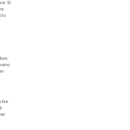
ce. Si
ne
esto
dure.
rvano
un
stire
i
per