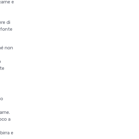
carne e
ere di
a fonte
hé non
o
nte
lo
arne.
uoco a
birra e