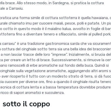
lla brace. Allo stesso modo, in Sardegna, si pratica la cottura
ale a Carraxiu.
 pratica una forma simile di cottura sottoterra è quella hawaiana, 
urale chiamato imu per cuocere maiali, pesce, polli e patate. Un p
o cotto in questo modo è il maialino kalua, avvolto in foglie di b
oterra fino a diventare tenero e sfilacciato, simile al pulled pork
e a carraxu" è una tradizione gastronomica sarda che va sicuramen
 cottura del cinghiale sotto terra sia una bella idea dei bracconieri
 a non lasciar tracce delle loro “imprese”. Inizialmente, si brucia del
ca per creare un letto di brace. Successivamente, si rimuove la ce
mano ramoscelli di erbe aromatiche sul fondo della buca. Quindi si
 cinghiale sulla vegetazione aromatiche, aggiungendo altri aromi s
o aver ricoperto il tutto con un modesto strato di terra, si dà fuo
a cuocere per diverse ore, fino a quando il cinghiale risulta tener
tecnica di cottura lenta e a bassa temperatura dovrebbe produrre
ricco di sapori aromatici e succulenza.
 sotto il coppo