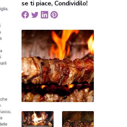
se ti piace, Condividilo!
glia.
i
a
a
ta
i
arli
 che
e
fuoco,
 e
elle