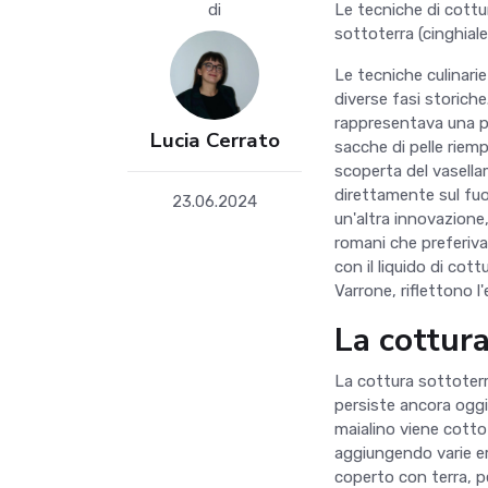
di
Le tecniche di cottur
sottoterra (cinghiale
Le tecniche culinarie
diverse fasi storiche.
rappresentava una pr
Lucia Cerrato
sacche di pelle riem
scoperta del vasellam
direttamente sul fu
23.06.2024
un'altra innovazione,
romani che preferivan
con il liquido di cot
Varrone, riflettono l'
La cottura
La cottura sottoterr
persiste ancora oggi 
maialino viene cotto
aggiungendo varie er
coperto con terra, p