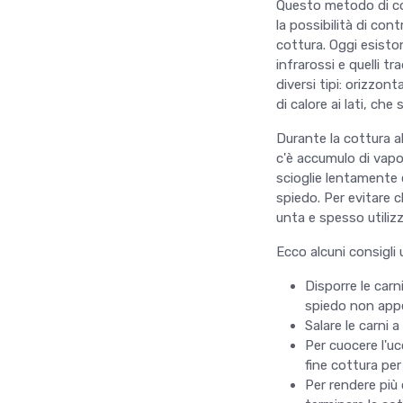
Questo metodo di cott
la possibilità di con
cottura. Oggi esistono
infrarossi e quelli t
diversi tipi: orizzont
di calore ai lati, c
Durante la cottura 
c'è accumulo di vapo
scioglie lentamente 
spiedo. Per evitare 
unta e spesso utilizz
Ecco alcuni consigli 
Disporre le carni
spiedo non appen
Salare le carni a
Per cuocere l'uc
fine cottura pe
Per rendere più 