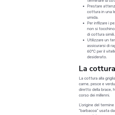
terminare la cot
Prestare attenzi
cottura in una l
umida.
Per infilzare i p
non si tocchino.
di cottura simili.
Utilizzare un t
assicurarsi di r
60°C per il vite
desiderato.
La cottura
La cottura alla grigl
carne, pesce e verdu
diretto della brace, 
corso dei millenni.
L'origine del termin
"barbacoa" usata dagl