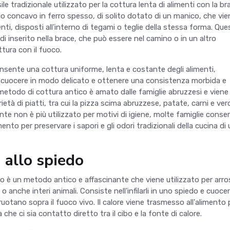
le tradizionale utilizzato per la cottura lenta di alimenti con la bra
io concavo in ferro spesso, di solito dotato di un manico, che vie
nti, disposti all'interno di tegami o teglie della stessa forma. Qu
i inserito nella brace, che può essere nel camino o in un altro
ttura con il fuoco.
nsente una cottura uniforme, lenta e costante degli alimenti,
 cuocere in modo delicato e ottenere una consistenza morbida e
etodo di cottura antico è amato dalle famiglie abruzzesi e viene
rietà di piatti, tra cui la pizza scima abruzzese, patate, carni e ver
e non è più utilizzato per motivi di igiene, molte famiglie conse
to per preservare i sapori e gli odori tradizionali della cucina di 
 allo spiedo
do è un metodo antico e affascinante che viene utilizzato per arro
o anche interi animali. Consiste nell'infilarli in uno spiedo e cuocerl
otano sopra il fuoco vivo. Il calore viene trasmesso all'alimento 
che ci sia contatto diretto tra il cibo e la fonte di calore.