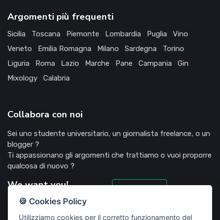
Argomenti più frequenti
Sicilia
Toscana
Piemonte
Lombardia
Puglia
Vino
Veneto
Emilia Romagna
Milano
Sardegna
Torino
Liguria
Roma
Lazio
Marche
Pane
Campania
Gin
Mixology
Calabria
Collabora con noi
Sei uno studente universitario, un giornalista freelance, o un
blogger ?
Ti appassionano gli argomenti che trattiamo o vuoi proporre
qualcosa di nuovo ?
We want you!
Candidati
🍪 Cookies Policy
Utilizziamo cookies per il corretto funzionamento del