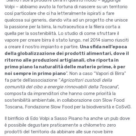
“Siamo i soli a produrre birra in questo modo – aggiunge
Volpi – abbiamo avuto la fortuna di nascere su un territorio
così particolare che ci ha letteralmente ispirati a fare
qualcosa sui generis, dando vita ad un progetto che unisce
la passione per la birra, la nutraceutica e la filiera corta a
quella per la sostenibilità. Lo studio di come sfruttare il
vapore per creare birra è stato lungo, nel 2014 siamo riusciti
a creare il nostro impianto e partire.
Una sfida nell’epoca
della globalizzazione dei prodotti alimentari, dove il
ritorno alle produzioni artigianali, che riporta in
primo piano la naturalità delle materie prime, è per
noi sempre in primo piano
”. Non a caso “Vapori di Birra”
fa parte dell’associazione “
Agricoltori custodi della
comunità del cibo a energie rinnovabili della Toscana
”,
composta da imprenditori che hanno come priorità la
sostenibilità ambientale, in collaborazione con Slow Food
Toscana, Fondazione Slow Food per la biodiversità e CoSviG.
Il birrificio di Edo Volpi a Sasso Pisano ha anche un pub dove
è possibile degustare praticamente a chilometro zero
prodotti del territorio da abbinare alle sue nove birre