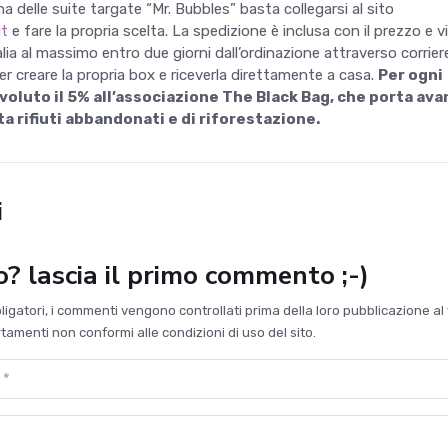
a delle suite targate “Mr. Bubbles” basta collegarsi al sito
it
e fare la propria scelta. La spedizione è inclusa con il prezzo e v
alia al massimo entro due giorni dall’ordinazione attraverso corrier
er creare la propria box e riceverla direttamente a casa.
Per ogni
oluto il 5% all’associazione The Black Bag, che porta ava
ta rifiuti abbandonati e di riforestazione.
i
to? lascia il primo commento ;-)
bligatori, i commenti vengono controllati prima della loro pubblicazione al 
amenti non conformi alle condizioni di uso del sito.