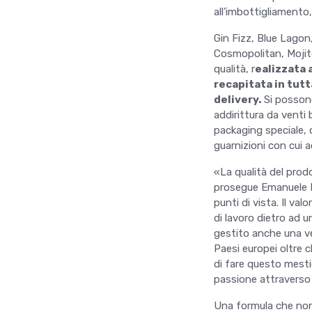
all’imbottigliamento,
Gin Fizz, Blue Lagon
Cosmopolitan, Mojito
qualità, r
ealizzata 
recapitata in tutt
delivery.
Si possono
addirittura da venti 
packaging speciale, c
guarnizioni con cui 
«La qualità del prodo
prosegue Emanuele Dus
punti di vista. Il va
di lavoro dietro ad 
gestito anche una ve
Paesi europei oltre c
di fare questo mesti
passione attraverso
Una formula che non