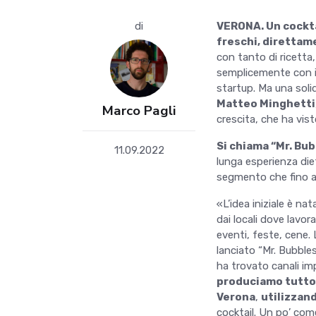
di
VERONA. Un cockta
freschi, direttam
con tanto di ricetta, 
semplicemente con i
startup. Ma una soli
Matteo Minghetti
Marco Pagli
crescita, che ha vist
Si chiama “Mr. Bu
11.09.2022
lunga esperienza diet
segmento che fino al
«L’idea iniziale è n
dai locali dove lavo
eventi, feste, cene.
lanciato “Mr. Bubbles
ha trovato canali imp
produciamo tutto i
Verona
,
utilizzand
cocktail. Un po’ come