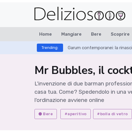
Home
Mangiare
Bere
Scoprire
Garum contemporanei: la rinasci
Trending:
Mr Bubbles, il cockt
L'invenzione di due barman profession
casa tua. Come? Spedendolo in una vera
l'ordinazione avviene online
Bere
#aperitivo
#bolla di vetro