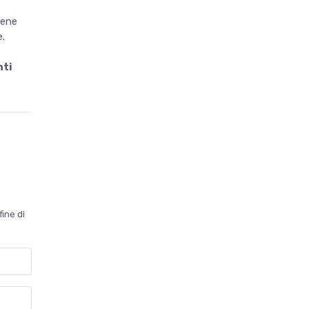
iene
e.
nti
fine di