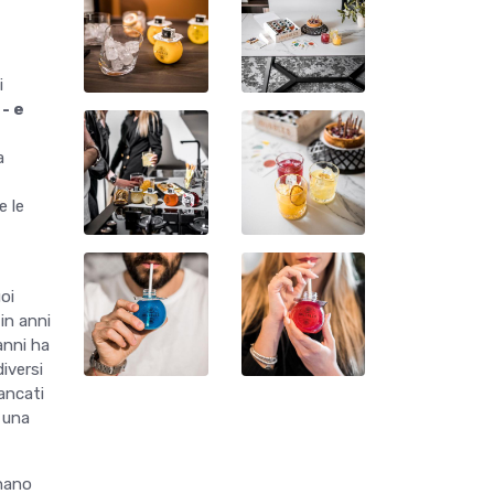
i
- e
i
a
e le
oi
in anni
anni ha
iversi
tancati
 una
nano