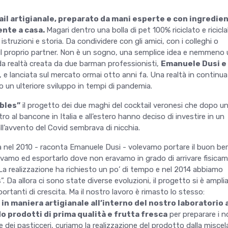
il artigianale, preparato da mani esperte e con ingredien
ente a casa.
Magari dentro una bolla di pet 100% riciclato e ricicla
istruzioni e storia. Da condividere con gli amici, con i colleghi o
l proprio partner. Non è un sogno, una semplice idea e nemmeno
da realtà creata da due barman professionisti,
Emanuele Dusi e
, e lanciata sul mercato ormai otto anni fa. Una realtà in continua
o un ulteriore sviluppo in tempi di pandemia.
bbles”
il progetto dei due maghi del cocktail veronesi che dopo u
ro al bancone in Italia e all’estero hanno deciso di investire in un
l’avvento del Covid sembrava di nicchia.
ata nel 2010 - raconta Emanuele Dusi - volevamo portare il buon ber
ravamo ed esportarlo dove non eravamo in grado di arrivare fisica
 La realizzazione ha richiesto un po’ di tempo e nel 2014 abbiamo
”. Da allora ci sono state diverse evoluzioni, il progetto si è ampli
ortanti di crescita. Ma il nostro lavoro è rimasto lo stesso:
n maniera artigianale all’interno del nostro laboratorio 
o prodotti di prima qualità e frutta fresca
per preparare i n
 dei pasticceri, curiamo la realizzazione del prodotto dalla misce