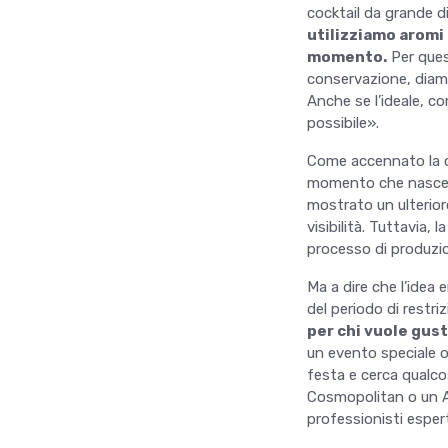
cocktail da grande di
utilizziamo aromi 
momento.
Per ques
conservazione, diam
Anche se l’ideale, c
possibile».
Come accennato la c
momento che nasce m
mostrato un ulteriore
visibilità. Tuttavia,
processo di produzio
Ma a dire che l’idea
del periodo di restri
per chi vuole gust
un evento speciale o
festa e cerca qualco
Cosmopolitan o un Am
professionisti espert