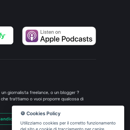
 un giornalista freelance, o un blogger ?
 che trattiamo o vuoi proporre qualcosa di
🍪 Cookies Policy
andidati
Utilizziamo cookies per il corretto funzionamento
del sito e cookie di tracciamento per capire