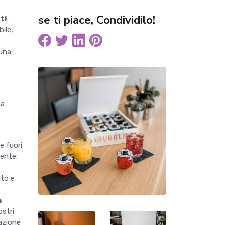
se ti piace, Condividilo!
ti
bile,
 una
na
e fuori
mente:
ato e
a
ostri
lazione