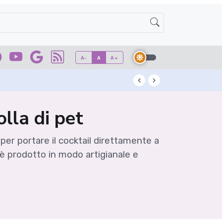
A-
A
A+
Kuzu: l'antico ad
olla di pet
er portare il cocktail direttamente a
 è prodotto in modo artigianale e