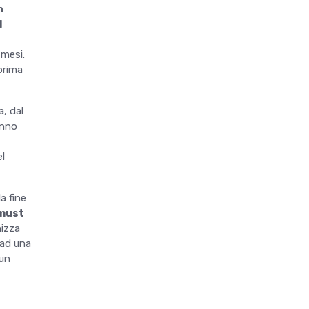
n
l
 mesi.
prima
, dal
anno
el
a fine
 must
nizza
 ad una
 un