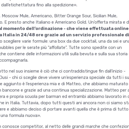
 dall’etichettatura fino alla spedizione».
, Moscow Mule, Americano, Bitter Orange Sour, Sicilian Mule,
. E presto anche Italiano e Americano Gold. Un’offerta mirata e d
al momento dell’ordinazione - che viene effettuata online 
a Italia in 24/48 ore grazie ad un servizio professionale d
 scegliere varie formule: una box da due cocktail, una da sei e un
bubbles per le serate più “affollate”. Tutte sono spedite con un
he contiene delle informazioni utili sulla bevuta e sulla sua storia 
accompagnarla.
tto nel suo insieme è ciò che ci contraddistingue fin dall’inizio -
i - chi ci sceglie deve vivere un’esperienza speciale da tutti i su
lore aggiunto è l’esperienza mia e di Matteo, che abbiamo maturato 
un bancone e grazie ad una continua specializzazione. Matteo per 
ra e propria scuola per barman ed entrambi abbiamo lavorato in d
he in Italia. Tuttavia, dopo tutti questi ani ancora non ci siamo s
ere e abbiamo deciso di portare avanti quella che è prima di tutto
 una formula nuova».
 conosce competitor, al netto delle grandi marche che confezio