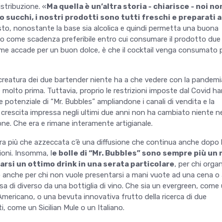
stribuzione. «
Ma quella è un’altra storia - chiarisce - noi no
o succhi, i nostri prodotti sono tutti freschi e preparati a
to, nonostante la base sia alcolica e quindi permetta una buona
o come scadenza preferibile entro cui consumare il prodotto due
ome accade per un buon dolce, è che il cocktail venga consumato 
reatura dei due bartender niente ha a che vedere con la pandemia
olto prima. Tuttavia, proprio le restrizioni imposte dal Covid h
 potenziale di “Mr. Bubbles” ampliandone i canali di vendita e la
 la crescita impressa negli ultimi due anni non ha cambiato niente n
ne. Che era e rimane interamente artigianale.
 era più che azzeccata c’è una diffusione che continua anche dopo l
zioni. Insomma, l
e bolle di “Mr. Bubbles” sono sempre più un
arsi un ottimo drink in una serata particolare
, per chi orga
 anche per chi non vuole presentarsi a mani vuote ad una cena o
sa di diverso da una bottiglia di vino. Che sia un evergreen, come
ericano, o una bevuta innovativa frutto della ricerca di due
i, come un Sicilian Mule o un Italiano.