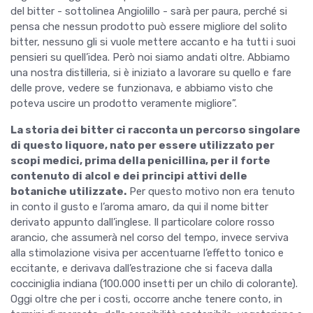
del bitter - sottolinea Angiolillo - sarà per paura, perché si
pensa che nessun prodotto può essere migliore del solito
bitter, nessuno gli si vuole mettere accanto e ha tutti i suoi
pensieri su quell’idea. Però noi siamo andati oltre. Abbiamo
una nostra distilleria, si è iniziato a lavorare su quello e fare
delle prove, vedere se funzionava, e abbiamo visto che
poteva uscire un prodotto veramente migliore”.
La storia dei bitter ci racconta un percorso singolare
di questo liquore, nato per essere utilizzato per
scopi medici, prima della penicillina, per il forte
contenuto di alcol e dei principi attivi delle
botaniche utilizzate.
Per questo motivo non era tenuto
in conto il gusto e l’aroma amaro, da qui il nome bitter
derivato appunto dall’inglese. Il particolare colore rosso
arancio, che assumerà nel corso del tempo, invece serviva
alla stimolazione visiva per accentuarne l’effetto tonico e
eccitante, e derivava dall’estrazione che si faceva dalla
cocciniglia indiana (100.000 insetti per un chilo di colorante).
Oggi oltre che per i costi, occorre anche tenere conto, in