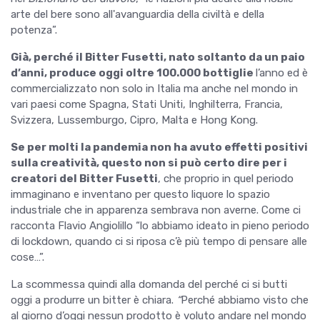
arte del bere sono all'avanguardia della civiltà e della
potenza”.
Già, perché il Bitter Fusetti, nato soltanto da un paio
d’anni, produce oggi oltre 100.000 bottiglie
l’anno ed è
commercializzato non solo in Italia ma anche nel mondo in
vari paesi come Spagna, Stati Uniti, Inghilterra, Francia,
Svizzera, Lussemburgo, Cipro, Malta e Hong Kong.
Se per molti la pandemia non ha avuto effetti positivi
sulla creatività, questo non si può certo dire per i
creatori del Bitter Fusetti
, che proprio in quel periodo
immaginano e inventano per questo liquore lo spazio
industriale che in apparenza sembrava non averne. Come ci
racconta Flavio Angiolillo “lo abbiamo ideato in pieno periodo
di lockdown, quando ci si riposa c’è più tempo di pensare alle
cose…”.
La scommessa quindi alla domanda del perché ci si butti
oggi a produrre un bitter è chiara.
“
Perché abbiamo visto che
al giorno d’oggi nessun prodotto è voluto andare nel mondo