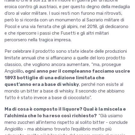
italiano che a soli 22 anni muore in guerra per un’azione
eroica contro gli austriaci, e per questo degno della medaglia
d’oro al valor militare. I suoi resti non furono mai ritrovati,
però lo si ricorda con un monumento al Sacrario militare di
Pocol e una via ferrata che gli alpini, nel 2018, gli dedicarono
e che ripercorre i passi che Fusetti e gli altri militari
percorsero nella tragica impresa.
Per celebrare il prodotto sono state ideate delle produzioni
limitate annuali che si affiancano a quelle del loro prodotto
classico, che vogliono ancora aumentare, “ma, prosegue
Angiolillo
, ogni anno per il compleanno facciamo uscire
1893 bottiglie di una edizione limitata che
quest’anno era a base di whisky
, perché non esiste al
mondo un bitter a base di whisky. Il secondo che abbiamo
fatto è stato invece a base di cioccolato".
Ma di cosa è composto il liquore? Qual è la miscela e
l’alchimia che lo ha reso così richiesto?
“Già usiamo
meno zuccheri all’interno rispetto al solito bitter - conclude
Angiolillo - ma abbiamo trovato l’equilibrio molto più