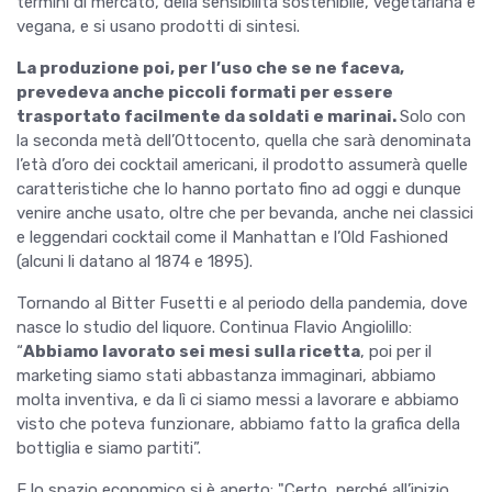
termini di mercato, della sensibilità sostenibile, vegetariana e
vegana, e si usano prodotti di sintesi.
La produzione poi, per l’uso che se ne faceva,
prevedeva anche piccoli formati per essere
trasportato facilmente da soldati e marinai.
Solo con
la seconda metà dell’Ottocento, quella che sarà denominata
l’età d’oro dei cocktail americani, il prodotto assumerà quelle
caratteristiche che lo hanno portato fino ad oggi e dunque
venire anche usato, oltre che per bevanda, anche nei classici
e leggendari cocktail come il Manhattan e l’Old Fashioned
(alcuni li datano al 1874 e 1895).
Tornando al Bitter Fusetti e al periodo della pandemia, dove
nasce lo studio del liquore. Continua Flavio Angiolillo:
“
Abbiamo lavorato sei mesi sulla ricetta
, poi per il
marketing siamo stati abbastanza immaginari, abbiamo
molta inventiva, e da lì ci siamo messi a lavorare e abbiamo
visto che poteva funzionare, abbiamo fatto la grafica della
bottiglia e siamo partiti”.
E lo spazio economico si è aperto: "Certo, perché all’inizio