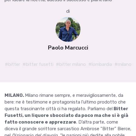
di
Paolo Marcucci
#bitter
#bitter fusetti
#bitter milano
#lombardia
#milano
MILANO.
Milano rimane sempre, e meravigliosamente, da
bere: ne è testimone e protagonista l’ultimo prodotto che
questa trascinante città ci ha regalato. Parliamo del
Bitter
Fusetti, un liquore sbocciato da poco ma che si è già
fatto conoscere e apprezzare
. D’altra parte, come
diceva il grande scrittore sarcastico Ambrose "Bitter" Bierce,
nel
Dizionario del diavolo
, “le nazioni più dedite alla nobile