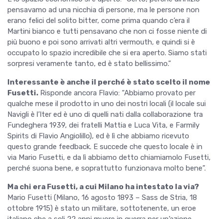
pensavamo ad una nicchia di persone, ma le persone non
erano felici del solito bitter, come prima quando c’era il
Martini bianco e tutti pensavano che non ci fosse niente di
più buono e poi sono arrivati altri vermouth, e quindi si è
occupato lo spazio incredibile che si era aperto. Siamo stati
sorpresi veramente tanto, ed è stato bellissimo.”
Interessante è anche il perché è stato scelto il nome
Fusetti.
Risponde ancora Flavio: “Abbiamo provato per
qualche mese il prodotto in uno dei nostri locali (il locale sui
Navigli è l’Iter ed è uno di quelli nati dalla collaborazione tra
Fundeghera 1939, dei fratelli Mattia e Luca Vita, e Farmily
Spirits di Flavio Angiolillo), ed è lì che abbiamo ricevuto
questo grande feedback. E succede che questo locale è in
via Mario Fusetti, e da lì abbiamo detto chiamiamolo Fusetti,
perché suona bene, e soprattutto funzionava molto bene”.
Ma chi era Fusetti, a cui Milano ha intestato la via?
Mario Fusetti (Milano, 16 agosto 1893 – Sass de Stria, 18
ottobre 1915) è stato un militare, sottotenente, un eroe