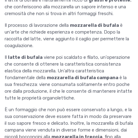
Il latte di bufala è naturalmente ricco di
grassi e proteine
,
che conferiscono alla mozzarella un sapore intenso e una
cremosità che non si trova in altri formaggi freschi.
Il processo di lavorazione della
mozzarella di bufala
è
un'arte che richiede esperienza e competenza. Dopo la
raccolta del latte, viene aggiunto il caglio per permettere la
coagulazione.
Il
latte di bufala
viene poi scaldato e filato, un'operazione
che consente di ottenere la caratteristica consistenza
elastica della mozzarella. Un'altra caratteristica
fondamentale della
mozzarella di bufala campana
è la
sua freschezza: viene consumata solitamente entro poche
ore dalla produzione, il che le consente di mantenere intatte
tutte le proprietà organolettiche.
È un formaggio che non può essere conservato a lungo, e la
sua conservazione deve essere fatta in modo da preservare
il suo sapore fresco e delicato. Inoltre, la mozzarella di bufala
campana viene venduta in diverse forme e dimensioni, dai
piccoli bocconcini alla
mozzarella in treccia
, fino alla