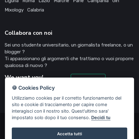
Liguria
Roma
Lazio
Marche
Pane
Campania
Gin
Mixology
Calabria
Collabora con noi
Sei uno studente universitario, un giornalista freelance, o un
blogger ?
Ti appassionano gli argomenti che trattiamo o vuoi proporre
qualcosa di nuovo ?
We want you!
Candidati
🍪 Cookies Policy
Utilizziamo cookies per il corretto funzionamento del
sito e cookie di tracciamento per capire come
interagisci con il nostro sito. Quest'ultimo sara'
impostato solo dopo il tuo consenso.
Decidi tu
©2022 Deliziosooo.it - v. 1.1.0 - Tutti i diritti sono riservati,
vietata la riproduzione senza accordi preventivi
Accetta tutti