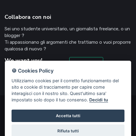
Collabora con noi
Sei uno studente universitario, un giornalista freelance, o un
blogger ?
Ti appassionano gli argomenti che trattiamo o vuoi proporre
qualcosa di nuovo ?
We want you!
Candidati
🍪 Cookies Policy
Utilizziamo cookies per il corretto funzionamento del
sito e cookie di tracciamento per capire come
interagisci con il nostro sito. Quest'ultimo sara'
impostato solo dopo il tuo consenso.
Decidi tu
©2022 Deliziosooo.it - v. 1.1.0 - Tutti i diritti sono riservati,
vietata la riproduzione senza accordi preventivi
Accetta tutti
Start Up creata da
Rubisco web agency
Rifiuta tutti
Privacy