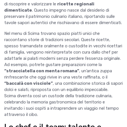
di riscoprire e valorizzare le
ricette regionali
dimenticate
. Questo impegno nasce dal desiderio di
preservare il patrimonio culinario italiano, riportando sulle
tavole sapori autentici che rischiavano di essere dimenticati.
Nel menu di Scima trovano spazio piatti unici che
raccontano storie di tradizioni secolari. Queste ricette,
spesso tramandate oralmente o custodite in vecchi ricettari
di famiglia, vengono reinterpretate con cura dallo chef per
adattarle ai palati moderni senza perdere l’essenza originale.
Ad esempio, potrete gustare preparazioni come la
“
stracciatella con menta romana
”
, un’antica zuppa
rinfrescante che oggi rivive in una veste raffinata, o il
“
baccal
à
con visciole
”
, una combinazione storica di sapori
dolci e salati, riproposta con un equilibrio impeccabile.
Scima diventa così un custode della tradizione culinaria,
celebrando la memoria gastronomica del territorio e
invitando i suoi ospiti a intraprendere un viaggio nel tempo
attraverso il cibo.