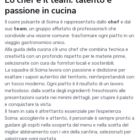
Lo chef e il team: talento e
passione in cucina
Il cuore pulsante di Scima è rappresentato dallo
chef
e dal
suo
team
, un gruppo affiatato di professionisti che
condivide una visione comune: trasformare ogni piatto in un
viaggio gastronomico unico.
Alla guida della cucina c’è uno chef che combina tecnica e
creatività con un profondo rispetto per le materie prime,
selezionate con cura da fornitori locali e sostenibili.
La squadra di Scima lavora con passione e dedizione per
esaltare i sapori autentici del territorio, reinterpretandoli con
un tocco moderno. Ogni piatto è il risultato di un lavoro
meticoloso: dalla scelta degli ingredienti freschissimi alle
presentazioni curate nei minimi dettagli, per stupire il palato
e conquistare la vista.
Il team in sala è altrettanto essenziale per l’esperienza
Scima: accogliente e attento, il personale è sempre pronto a
guidare gli ospiti nella scoperta del menu e nella scelta del
miglior abbinamento con i vini della cantina, selezionati per
valorizzare ogni portata.