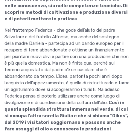
nelle conoscenze, sia nelle competenze tecniche. Di
scoprire metodi di coltivazione e produzione diversi
e di poterli mettere in pratica
».
Nel frattempo Federica - che gode dell’aiuto del padre
Salvatore e del fratello Alfonso, ma anche del sostegno
della madre Daniela - partecipa ad un bando europeo per il
recupero di terre abbandonate e ottiene un finanziamento
per piantare nuovi olivi e partire con una produzione che non
è più quella domestica. Ma non è finita qua, perché sul
terreno acquistato dal padre c’è un casolare che è
abbandonato da tempo. L’idea, partorita pochi anni dopo
l’acquisto dell’appezzamento, è quella di ristrutturarlo e farne
un agriturismo dove si accoglieranno i turisti. Ma adesso
Federica pensa di poterlo utilizzare anche come luogo di
divulgazione e di condivisione della cultura dell’olio.
Così in
questa splendida struttura immersa nel verde, di cui
si occupa l’altra sorella Giulia e che si chiama “Oikos”,
dal 2019 i visitatori soggiornano e possono anche
fare assaggi di olio e conoscere le produzioni