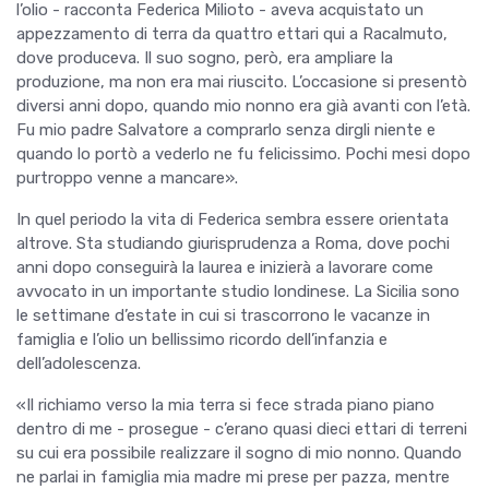
l’olio - racconta Federica Milioto - aveva acquistato un
appezzamento di terra da quattro ettari qui a Racalmuto,
dove produceva. Il suo sogno, però, era ampliare la
produzione, ma non era mai riuscito. L’occasione si presentò
diversi anni dopo, quando mio nonno era già avanti con l’età.
Fu mio padre Salvatore a comprarlo senza dirgli niente e
quando lo portò a vederlo ne fu felicissimo. Pochi mesi dopo
purtroppo venne a mancare».
In quel periodo la vita di Federica sembra essere orientata
altrove. Sta studiando giurisprudenza a Roma, dove pochi
anni dopo conseguirà la laurea e inizierà a lavorare come
avvocato in un importante studio londinese. La Sicilia sono
le settimane d’estate in cui si trascorrono le vacanze in
famiglia e l’olio un bellissimo ricordo dell’infanzia e
dell’adolescenza.
«Il richiamo verso la mia terra si fece strada piano piano
dentro di me - prosegue - c’erano quasi dieci ettari di terreni
su cui era possibile realizzare il sogno di mio nonno. Quando
ne parlai in famiglia mia madre mi prese per pazza, mentre