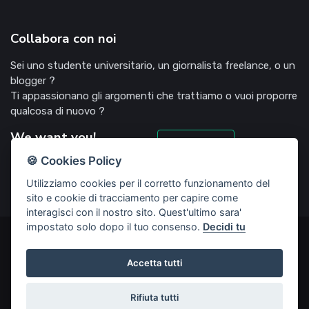
Collabora con noi
Sei uno studente universitario, un giornalista freelance, o un
blogger ?
Ti appassionano gli argomenti che trattiamo o vuoi proporre
qualcosa di nuovo ?
We want you!
Candidati
🍪 Cookies Policy
Utilizziamo cookies per il corretto funzionamento del
sito e cookie di tracciamento per capire come
interagisci con il nostro sito. Quest'ultimo sara'
impostato solo dopo il tuo consenso.
Decidi tu
©2022 Deliziosooo.it - v. 1.1.0 - Tutti i diritti sono riservati,
vietata la riproduzione senza accordi preventivi
Accetta tutti
Start Up creata da
Rubisco web agency
Rifiuta tutti
Privacy