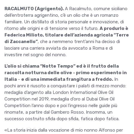
RACALMUTO (Agrigento).
A Racalmuto, comune siciliano
dell’entroterra agrigentino, c’è un olio che è un romanzo
familiare. Un distillato di storia personale e innovazione, di
ritorno alle origini e di tensione verso il futuro.
A produrlo è
Federica Milioto, titolare dell’azienda agricola “Terre
di Zaccanello”
, che a nemmeno trent’anni ha deciso di
lasciare una carriera avviata da avvocato a Roma e di
investire nel sogno del nonno.
L’olio si chiama “Notte Tempo” ed è il frutto della
raccolta notturna delle olive - primo esperimento in
Italia
-
e di una immediata frangitura a freddo.
In
pochi anni è riuscito a conquistare i palati di mezzo mondo:
medaglia d’argento alla London International Olive Oil
Competition nel 2019, medaglia d’oro al Dubai Olive Oil
Competition l’anno dopo e poi l’ingresso nelle guide più
rinomate, a partire dal Gambero Rosso. Insomma, un
successo costruito sfida dopo sfida, fatica dopo fatica.
«La storia inizia dalla vocazione di mio nonno Alfonso per