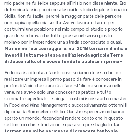
mio padre ne fu felice seppure all’inizio non disse niente. Ero
determinata e in pochi mesi lasciai lo studio legale e tornai in
Sicilia. Non fu facile, perché la maggior parte delle persone
non capiva quella mia scelta. Avevo lavorato tanto per
costruirmi una posizione nel mio campo di studio e proprio
quando sembrava che tutto girasse nel senso giusto
mollavo per intraprendere una strada sconosciuta o quasi.
Ma non mi feci scoraggiare, nel 2018 tornai in Sicilia e
investii tutta me stessa nell’azienda agricola Terre
di Zaccanello, che avevo fondato pochi anni prima».
Federica è abituata a fare le cose seriamente e sa che per
realizzare un’impresa il primo passo da fare è conoscere in
profondità ciò che si andrà a fare. «L’olio mi scorreva nelle
vene, ma avevo solo una conoscenza pratica e tutto
sommato superficiale - spiega - così mi iscrissi ad un master
in Food and Wine Management e successivamente ottenni il
diploma da Sommelier dell’Olio. Queste esperienze mi hanno
aperto un mondo, facendomi rendere conto che in questo
settore ciò che è tradizione è quasi sempre sbagliato.
La
formazione mi ha permesso di crescere tanto sia