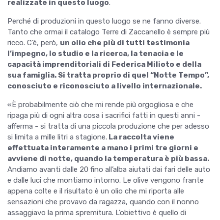
realizzate in questo luogo
.
Perché di produzioni in questo luogo se ne fanno diverse.
Tanto che ormai il catalogo Terre di Zaccanello è sempre più
ricco. C’è, però,
un olio che più di tutti testimonia
l’impegno, lo studio e la ricerca, la tenacia e le
capacità imprenditoriali di Federica Milioto e della
sua famiglia. Si tratta proprio di quel “Notte Tempo”,
conosciuto e riconosciuto a livello internazionale.
«È probabilmente ciò che mi rende più orgogliosa e che
ripaga più di ogni altra cosa i sacrifici fatti in questi anni -
afferma - si tratta di una piccola produzione che per adesso
si limita a mille litri a stagione.
La raccolta viene
effettuata interamente a mano i primi tre giorni e
avviene di notte, quando la temperatura è più bassa.
Andiamo avanti dalle 20 fino all’alba aiutati dai fari delle auto
e dalle luci che montiamo intorno. Le olive vengono frante
appena colte e il risultato è un olio che mi riporta alle
sensazioni che provavo da ragazza, quando con il nonno
assaggiavo la prima spremitura. L’obiettivo è quello di