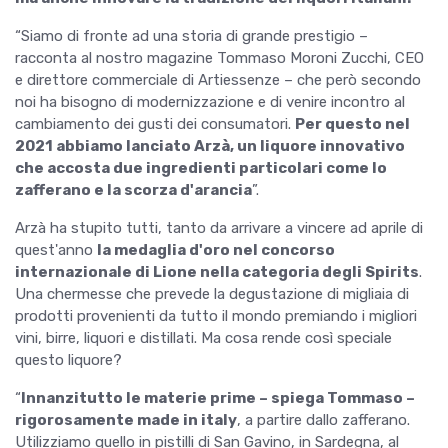
“Siamo di fronte ad una storia di grande prestigio –
racconta al nostro magazine Tommaso Moroni Zucchi, CEO
e direttore commerciale di Artiessenze – che però secondo
noi ha bisogno di modernizzazione e di venire incontro al
cambiamento dei gusti dei consumatori.
Per questo nel
2021 abbiamo lanciato Arzà, un liquore innovativo
che accosta due ingredienti particolari come lo
zafferano e la scorza d'arancia
”.
Arzà ha stupito tutti, tanto da arrivare a vincere ad aprile di
quest'anno
la medaglia d'oro nel concorso
internazionale di Lione nella categoria degli Spirits
.
Una chermesse che prevede la degustazione di migliaia di
prodotti provenienti da tutto il mondo premiando i migliori
vini, birre, liquori e distillati. Ma cosa rende così speciale
questo liquore?
“
Innanzitutto le materie prime – spiega Tommaso –
rigorosamente made in italy
, a partire dallo zafferano.
Utilizziamo quello in pistilli di San Gavino, in Sardegna, al