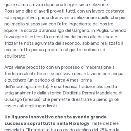
quale siamo arrivati dopo una lunghissima selezione.
Possiamo dire di averli provati tutti, con un lavoro costante
ed impegnativo, prima di arrivare a selezionare quello che per
noi meglio si sposava con l'atro ingrediente del nostro
liquore: la scorza d'arancia Igp del Gargano, in Puglia. Unendo
l'avvolgente intensità aromatica del primo alla delicata e
frizzante nota agrumata del secondo, abbiamo realizzato il
mix perfetto per un prodotto al gusto morbido ed
equilibrato”.
Arzà viene prodotto con un processo di macerazione a
freddo in alcol etilico e successiva decantazione con acqua
e zucchero (un periodo di circa 4 mesi prima
dell'imbottigliamento). È una tecnica tradizionale, svolta
artigianalmente dalla storica Distilleria Peroni Maddalena di
Gussago (Brescia), che permette di estrarre a pieno gli oli
essenziali degli ingredienti.
Un liquore innovativo che sta avendo grande
successo soprattutto nella Mixology
, l'arte del bere
miscelato. “Il prodotto ha un grado alcolico del 28% ma la