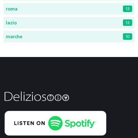
roma
13
lazio
12
marche
10