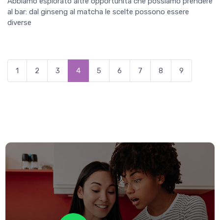
Abbiamo esplorato altre opportunità che possiamo prendere
al bar: dal ginseng al matcha le scelte possono essere
diverse
1
2
3
4
5
6
7
8
9