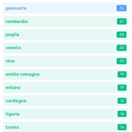
piemonte
35
lombardia
27
puglia
24
veneto
20
vino
20
emilia romagna
19
milano
19
sardegna
16
liguria
14
torino
14