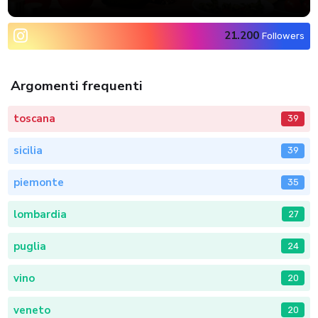
21.200
Followers
Argomenti frequenti
toscana
39
sicilia
39
piemonte
35
lombardia
27
puglia
24
vino
20
veneto
20