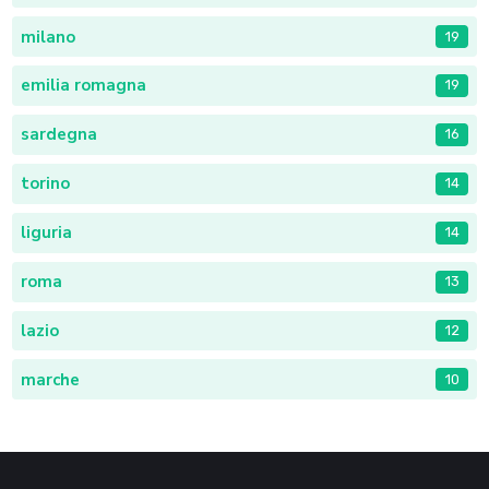
milano
19
emilia romagna
19
sardegna
16
torino
14
liguria
14
roma
13
lazio
12
marche
10