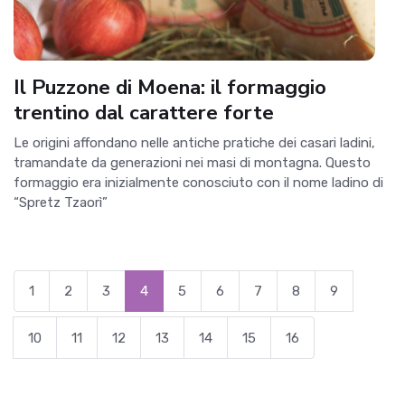
Il Puzzone di Moena: il formaggio
trentino dal carattere forte
Le origini affondano nelle antiche pratiche dei casari ladini,
tramandate da generazioni nei masi di montagna. Questo
formaggio era inizialmente conosciuto con il nome ladino di
“Spretz Tzaorì”
1
2
3
4
5
6
7
8
9
10
11
12
13
14
15
16