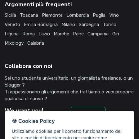
Argomenti più frequenti
Sicilia
Toscana
Piemonte
Lombardia
Puglia
Vino
Veneto
Emilia Romagna
Milano
Sardegna
Torino
Liguria
Roma
Lazio
Marche
Pane
Campania
Gin
Mixology
Calabria
Collabora con noi
Sei uno studente universitario, un giornalista freelance, o un
blogger ?
Ti appassionano gli argomenti che trattiamo o vuoi proporre
qualcosa di nuovo ?
We want you!
Candidati
🍪 Cookies Policy
Utilizziamo cookies per il corretto funzionamento del
sito e cookie di tracciamento per capire come